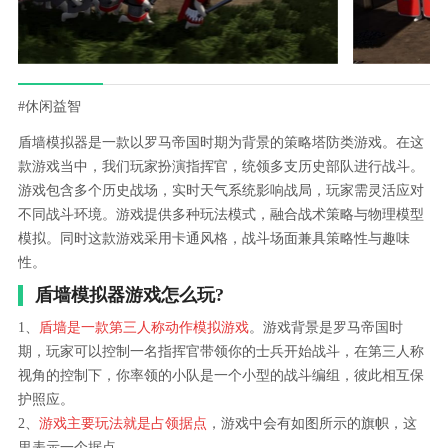
#休闲益智
盾墙模拟器是一款以罗马帝国时期为背景的策略塔防类游戏。在这
款游戏当中，我们玩家扮演指挥官，统领多支历史部队进行战斗。
游戏包含多个历史战场，实时天气系统影响战局，玩家需灵活应对
不同战斗环境。游戏提供多种玩法模式，融合战术策略与物理模型
模拟。同时这款游戏采用卡通风格，战斗场面兼具策略性与趣味
性。
盾墙模拟器游戏怎么玩?
1、
盾墙是一款第三人称动作模拟游戏
。游戏背景是罗马帝国时
期，玩家可以控制一名指挥官带领你的士兵开始战斗，在第三人称
视角的控制下，你率领的小队是一个小型的战斗编组，彼此相互保
护照应。
2、
游戏主要玩法就是占领据点
，游戏中会有如图所示的旗帜，这
里表示一个据点。