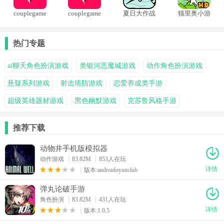
couplegame
couplegame
夏日大作战
猫里奥小游
真心话大冒
情侣游戏
中文版
戏
险
热门专题
ai聊天角色扮演游戏
类银河恶魔城游戏
动作角色扮演游戏
悬疑系列游戏
射击塔防游戏
恋爱养成类手游
超级英雄题材游戏
黑色幽默游戏
克苏鲁风格手游
推荐下载
动物井手机版模拟器
动作游戏
83.82M
853人在玩
详情
版本:androidoyunclub
弹丸论破手游
角色扮演
83.82M
431人在玩
详情
版本:1.0.5