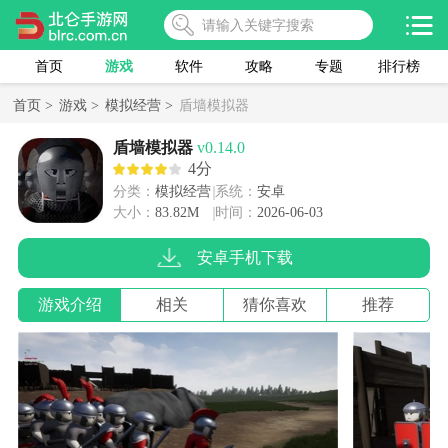
首页
游戏
软件
攻略
专题
排行榜
首页 >
游戏 >
模拟经营 >
盾墙模拟器
盾墙模拟器
v0.14.0
4分
分类：
模拟经营
系统：
安卓
大小：
83.82M
时间：
2026-06-03
安卓手机下载
游戏介绍
相关
猜你喜欢
推荐