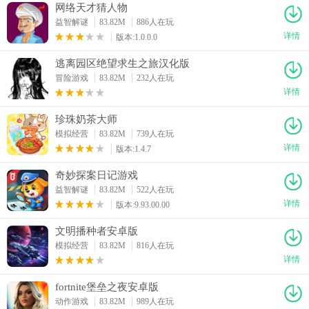
网络天才猜人物
益智解谜
83.82M
886人在玩
详情
版本:1.0.0.0
逃离园区绝望求生之旅汉化版
冒险游戏
83.82M
232人在玩
详情
珍珠奶茶大师
模拟经营
83.82M
739人在玩
详情
版本:1.4.7
奇妙探案日记游戏
益智解谜
83.82M
522人在玩
详情
版本:9.93.00.00
文明播种者安卓版
模拟经营
83.82M
816人在玩
详情
fortnite堡垒之夜安卓版
动作游戏
83.82M
989人在玩