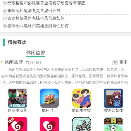
无限暖暖和必胜客黄金盛宴联动套餐有哪些
东煌纪斥笔豪龙灵兽如何养成
古龙群侠录角色陆小凤信息如何
星球小队黑格尔英雄技能属性如何
猜你喜欢
休闲益智
休闲益智
更多
[共734款]
休闲益智游戏专为放松与思考并重的玩家打造，玩法轻松有趣，简单易上手。
在休闲益智游戏合集里的游戏涵盖解谜闯关、逻辑推理、图形匹配、数字计算等类
型，这些都能锻炼思维，同时又不会过于烧脑。这些游戏以简洁的操作和清新的画
面为玩家带来极佳的舒适体验，是打发时间、放松心情的绝佳选择。
终骑驱动器
疯狂巴士
情侣求生欲
被迫监禁体
模拟器虫虫
质4
版