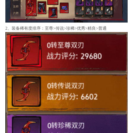
2、装备稀有度排序：至尊>传说>珍稀>优秀>精良>普通