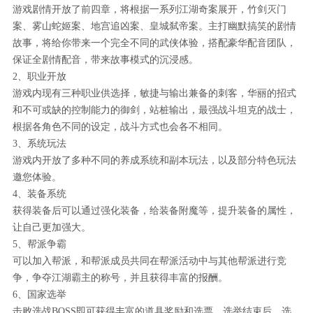
游戏剧情开放了前四章，将根据一系列江湖奇案展开，竹剑灭门
案、雾山蛇姬案、地宫追凶案、皇城弑帝案。主打幽默搞笑的剧情
故事，将给你带来一个完全不同的武侠体验，搭配豪华配音团队，
保证全剧情配音，带来故事模式的沉浸感。
2、职业开放
游戏内现有三种职业供选择，敏捷与输出兼备的刺客，华丽的招式
和不可或缺的控制能力的御剑，站桩输出，最强战斗坦克的战士，
根据各角色不同的设定，战斗方式也会各不相同。
3、系统玩法
游戏内开放了多种不同的养成系统和副本玩法，以及部分特色玩法
邀您体验。
4、装备系统
获得装备后可以通过强化装备，给装备附魔等，提升装备的属性，
让自己更加强大。
5、帮派争霸
可以加入帮派，和帮派成员共同在帮派活动中与其他帮派进行竞
争，争夺江湖霸主的称号，并且获得丰富的报酬。
6、国家选举
击败选战BOSS即可获得丰富的道具奖励和选票，选举结束后，选