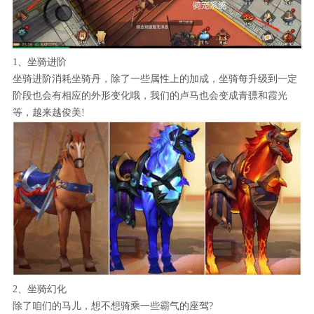
1、坐骑进阶
坐骑进阶消耗坐骑丹，除了一些属性上的加成，坐骑每升级到一定
阶段也会有相应的外形变化哦，我们的卢马也会变成青骠和霞光
等，越来越俊美!
2、坐骑幻化
除了咱们的马儿，想不想骑乘一些霸气的座驾?