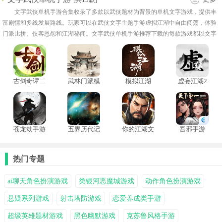
文字武侠单机手游合集收录了多款以武侠题材为背景的单机文字游戏，提供丰
富剧情和多线发展路线。玩家可以在武侠文字主题手游虚拟江湖中自由闯荡，体验
门派比拼、侠客恩怨和江湖秘闻。文字武侠单机手游推荐下载的每款游戏都以文字
叙事为核心，通过选择决策推动故事发展，形成不同结局。角色各具个性，有师门
弟子、江湖豪杰以及神秘高手可供互动！
古剑奇谭二
武林门派模
模拟江湖
虚妄江湖2
之剑逐月华
拟器
1.2.8离线版
手游
苍龙劫手游
五界历代记
你的江湖文
吾邪手游
字版
热门专题
ai聊天角色扮演游戏
类银河恶魔城游戏
动作角色扮演游戏
悬疑系列游戏
射击塔防游戏
恋爱养成类手游
超级英雄题材游戏
黑色幽默游戏
克苏鲁风格手游