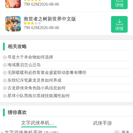
790.62M
2026-08-06
详情
救世者之树新世界中文版
790.62M
2026-08-06
详情
相关攻略
寻道大千本命物如何选择
海域重启怎么迁岛
无限暖暖和必胜客黄金盛宴联动套餐有哪些
东煌纪斥笔豪龙灵兽如何养成
古龙群侠录角色陆小凤信息如何
星球小队黑格尔英雄技能属性如何
猜你喜欢
文字武侠单机手游
武侠手游
文字武侠单机手游
更多
[共13款]