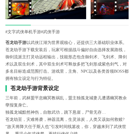
#文字武侠单机手游
#武侠手游
苍龙劫手游
以武侠江湖为世界观核心，还提供三大基础职业体系。
苍龙劫手游下载安装后，玩家可根据战斗偏好自由选择发展路线，
御剑流派主打灵动远程输出，技能形态包含御剑术、飞剑术、降剑
术以及双生剑术，其中双生剑术可释放多把飞剑形成紫色剑气，对
多名目标造成范围打击。游戏里，主角、NPC以及各类首领BOSS都
拥有独立设定与行为特征。
苍龙劫手游背景设定
三年前，武林盟平息幽冥教祸乱，盟主独孤龙城妻儿遭遇幽冥教余
孽报复身亡。
独孤龙城黯然神伤，自散武功，跳下悬崖，尸骨无存…
苍龙劫至，灾难将袭，神器流离，生灵涂炭，人类又该如何救赎?
“故天将降大任于斯人也”引发时间线篡改，你，穿越来到了武侠世
界 ，重温少年武侠梦，再续行侠仗义情……