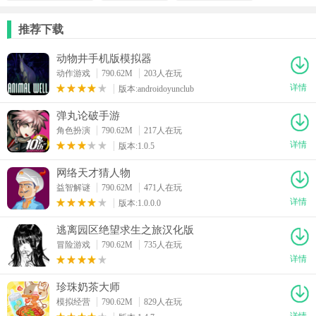
推荐下载
动物井手机版模拟器
动作游戏
790.62M
203人在玩
详情
版本:androidoyunclub
弹丸论破手游
角色扮演
790.62M
217人在玩
详情
版本:1.0.5
网络天才猜人物
益智解谜
790.62M
471人在玩
详情
版本:1.0.0.0
逃离园区绝望求生之旅汉化版
冒险游戏
790.62M
735人在玩
详情
珍珠奶茶大师
模拟经营
790.62M
829人在玩
详情