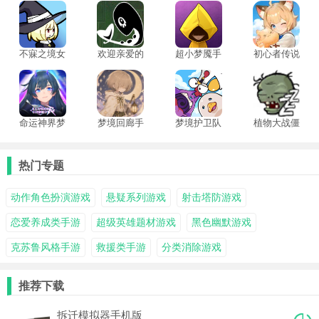
幻的体验。梦境题材游戏手机版下载带着意识空间和超现实场景设计，让玩家在探
索过程中不断发现隐藏秘密。
不寐之境女
欢迎亲爱的
超小梦魇手
初心者传说
巫与魔咒手
人类中文版
机版
梦境大冒险
机版
命运神界梦
梦境回廊手
梦境护卫队
植物大战僵
境链接国际
机版
中文版
尸梦境版
服
热门专题
动作角色扮演游戏
悬疑系列游戏
射击塔防游戏
恋爱养成类手游
超级英雄题材游戏
黑色幽默游戏
克苏鲁风格手游
救援类手游
分类消除游戏
推荐下载
拆迁模拟器手机版