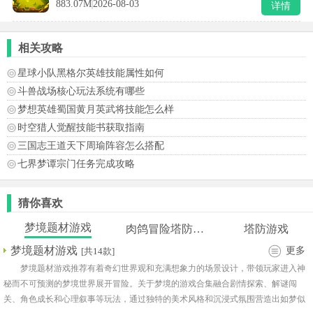
883.07M
2026-08-03
详情
相关攻略
星球小队黑格尔英雄技能属性如何
斗兽战场核心玩法系统有哪些
梦想英雄蜀国黄月英武将技能怎么样
时空猎人觉醒技能书获取指南
三国志王道天下周瑜阵容怎么搭配
七界梦谭宗门任务完成攻略
猜你喜欢
梦境题材游戏
肉鸽冒险塔防策略类
塔防游戏
梦境题材游戏
更多
[共14款]
梦境题材游戏推荐有着奇幻世界观和充满想象力的场景设计，带领玩家进入神
秘而不可预测的梦境世界展开冒险。关于梦境的游戏合集融合剧情探索、解谜闯
关、角色成长和心理叙事等玩法，通过独特的美术风格和沉浸式氛围营造出如梦似