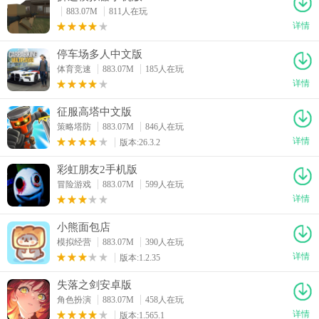
883.07M
811人在玩
详情
停车场多人中文版
体育竞速
883.07M
185人在玩
详情
征服高塔中文版
策略塔防
883.07M
846人在玩
详情
版本:26.3.2
彩虹朋友2手机版
冒险游戏
883.07M
599人在玩
详情
小熊面包店
模拟经营
883.07M
390人在玩
详情
版本:1.2.35
失落之剑安卓版
角色扮演
883.07M
458人在玩
详情
版本:1.565.1