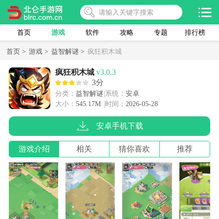
首页
游戏
软件
攻略
专题
排行榜
首页 >
游戏 >
益智解谜 >
疯狂积木城
疯狂积木城
v3.0.3
3分
分类：
益智解谜
系统：
安卓
大小：
545.17M
时间：
2026-05-28
安卓手机下载
游戏介绍
相关
猜你喜欢
推荐