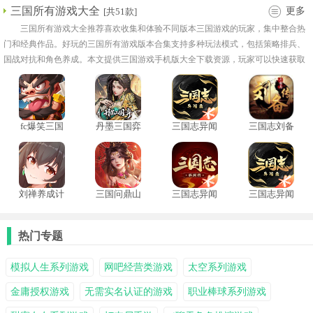
三国所有游戏大全
更多
[共51款]
三国所有游戏大全推荐喜欢收集和体验不同版本三国游戏的玩家，集中整合热
门和经典作品。好玩的三国所有游戏版本合集支持多种玩法模式，包括策略排兵、
国战对抗和角色养成。本文提供三国游戏手机版大全下载资源，玩家可以快速获取
完整资源，随时畅玩各版本三国手游，感受策略、养成与对战的多重乐趣，让三国
世界的精彩随时掌握在手中。
fc爆笑三国
丹墨三国弈
三国志异闻
三国志刘备
手机版
录腾讯版
传手机版
刘禅养成计
三国问鼎山
三国志异闻
三国志异闻
划
河
录
录手机版
热门专题
模拟人生系列游戏
网吧经营类游戏
太空系列游戏
金庸授权游戏
无需实名认证的游戏
职业棒球系列游戏