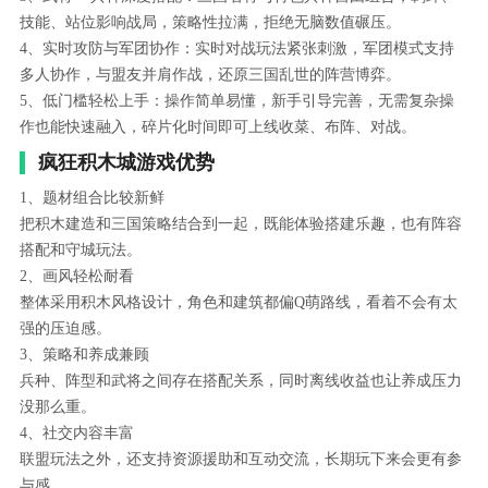
技能、站位影响战局，策略性拉满，拒绝无脑数值碾压。
4、实时攻防与军团协作：实时对战玩法紧张刺激，军团模式支持
多人协作，与盟友并肩作战，还原三国乱世的阵营博弈。
5、低门槛轻松上手：操作简单易懂，新手引导完善，无需复杂操
作也能快速融入，碎片化时间即可上线收菜、布阵、对战。
疯狂积木城游戏优势
1、题材组合比较新鲜
把积木建造和三国策略结合到一起，既能体验搭建乐趣，也有阵容
搭配和守城玩法。
2、画风轻松耐看
整体采用积木风格设计，角色和建筑都偏Q萌路线，看着不会有太
强的压迫感。
3、策略和养成兼顾
兵种、阵型和武将之间存在搭配关系，同时离线收益也让养成压力
没那么重。
4、社交内容丰富
联盟玩法之外，还支持资源援助和互动交流，长期玩下来会更有参
与感。