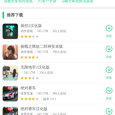
甜蜜女友系列游戏
打丧尸手游
ai聊天角色扮演游戏
推荐下载
操控2汉化版
动作游戏
545.17M
301人在玩
详情
杨戬之降妖二郎神安卓版
动作游戏
545.17M
790人在玩
详情
无限地牢2汉化版
545.17M
350人在玩
详情
绝对赛车
体育竞速
545.17M
366人在玩
详情
版本:3.6.1
绝对赛车汉化版
体育竞速
545.17M
161人在玩