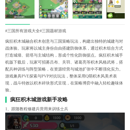
#三国所有游戏大全
#三国题材游戏
疯狂积木城融合积木创意与三国策略玩法，构建出独特的城建与对
战体验。玩家将以城主身份自由搭建防御体系，通过积木组合方式
打造城墙、箭塔与主城结构，形成个性化防御据点。疯狂积木城手
机版下载后，玩家可招募吕布、关羽、诸葛亮等积木风格武将，搭
配兵种训练与阵型策略，在资源经营与城池扩张中不断强化实力。
游戏兼具PVE探索与PVP对抗玩法，整体采用Q萌积木风美术表
现，战斗特效以积木碎块形式呈现，在策略博弈中融入轻松趣味体
验。
疯狂积木城游戏新手攻略
1、跟随教程修建兵营用来训练士兵