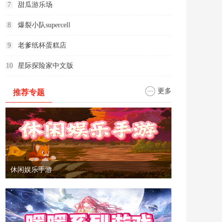
7
甜瓜游乐场
8
爆裂小队supercell
9
老爹纸杯蛋糕店
10
星际探险家中文版
更多
推荐专题
休闲娱乐手游