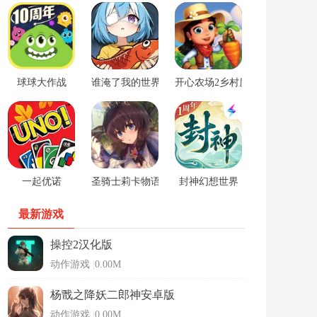
球球大作战
谁淹了我的世界游戏
开心农场2乡村度假中文版
一起优诺
圣骑士莉卡物语安卓手游
封神幻想世界
最新游戏
操控2汉化版
动作游戏
|
0.00M
杨戬之降妖二郎神安卓版
动作游戏
|
0.00M