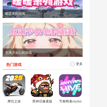
暖暖系列游戏
充满少女心的游戏
更多
热门游戏
摩托之旅
黑神话像素版
节奏蜂巢rhythm hive