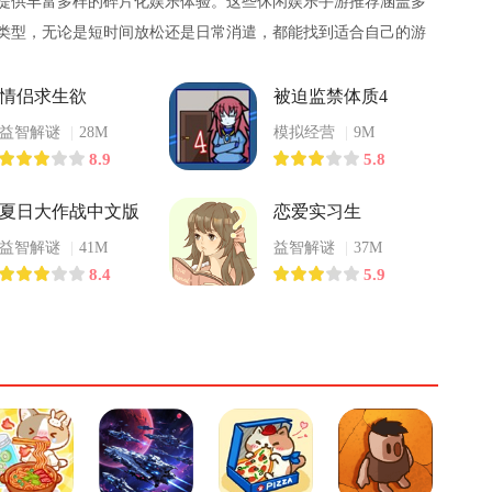
提供丰富多样的碎片化娱乐体验。这些休闲娱乐手游推荐涵盖多
类型，无论是短时间放松还是日常消遣，都能找到适合自己的游
。在这里，玩家无需复杂学习成本，即可快速掌握游戏规则，在
景中体验独特乐趣。
情侣求生欲
被迫监禁体质4
益智解谜
|
28M
模拟经营
|
9M
8.9
5.8
夏日大作战中文版
恋爱实习生
益智解谜
|
41M
益智解谜
|
37M
8.4
5.9