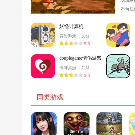
为玩家
种玩法
戏内容
不同场
妖怪计算机
冒险游戏
|
30M
5.5
couplegame情侣游戏
卡牌桌游
|
72M
5.5
同类游戏