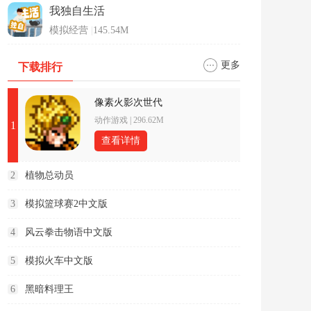
我独自生活
模拟经营
|
145.54M
更多
下载排行
像素火影次世代
动作游戏
|
296.62M
1
查看详情
2
植物总动员
3
模拟篮球赛2中文版
4
风云拳击物语中文版
5
模拟火车中文版
6
黑暗料理王