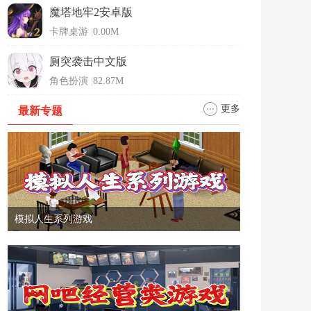
魔塔地牢2安卓版
卡牌桌游
|
0.00M
厕突袭击中文版
角色扮演
|
82.87M
更多
最新专题
模拟人生系列游戏