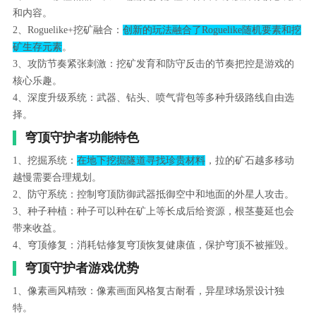
和内容。
2、Roguelike+挖矿融合：
创新的玩法融合了Roguelike随机要素和挖
矿生存元素
。
3、攻防节奏紧张刺激：挖矿发育和防守反击的节奏把控是游戏的
核心乐趣。
4、深度升级系统：武器、钻头、喷气背包等多种升级路线自由选
择。
穹顶守护者功能特色
1、挖掘系统：
在地下挖掘隧道寻找珍贵材料
，拉的矿石越多移动
越慢需要合理规划。
2、防守系统：控制穹顶防御武器抵御空中和地面的外星人攻击。
3、种子种植：种子可以种在矿上等长成后给资源，根茎蔓延也会
带来收益。
4、穹顶修复：消耗钴修复穹顶恢复健康值，保护穹顶不被摧毁。
穹顶守护者游戏优势
1、像素画风精致：像素画面风格复古耐看，异星球场景设计独
特。