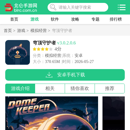
首页
游戏
软件
攻略
专题
排行榜
首页 >
游戏 >
模拟经营 >
穹顶守护者
穹顶守护者
v3.0.2.0.6
4分
分类：
模拟经营
系统：
安卓
大小：
370.65M
时间：
2026-05-27
安卓手机下载
游戏介绍
相关
猜你喜欢
推荐