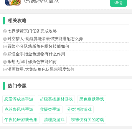
370.65M
2026-08-05
详情
相关攻略
七界梦谭宗门任务完成攻略
时空猎人·觉醒异能者最强技能搭配怎么弄
冒险小分队悠斯角色提娅技能如何
妖怪金手指金色遗物有什么作用
永劫无间叶修角色技能如何
漫画群星:大集结角色伏黑惠强度如何
热门专题
恋爱养成类手游
超级英雄题材游戏
黑色幽默游戏
克苏鲁风格手游
救援类手游
分类消除游戏
午夜轮班游戏合集
清理类游戏
蜘蛛侠有关的游戏