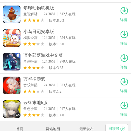
攀爬动物联机版
益智解谜
124.36M
612人在玩
详情
版本:8.6.3
小岛日记安卓版
模拟经营
124.36M
554人在玩
详情
版本:1.6.0
凛冬部落游戏中文版
角色扮演
124.36M
979人在玩
详情
版本:3.85
万华律游戏
音乐舞蹈
124.36M
873人在玩
详情
版本:1.2
云终末地b服
角色扮演
124.36M
947人在玩
详情
版本:1.4.0
回顶部
首页
网站地图
最新发布