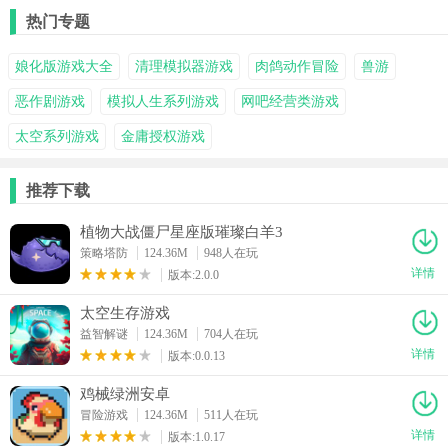
热门专题
娘化版游戏大全
清理模拟器游戏
肉鸽动作冒险
兽游
恶作剧游戏
模拟人生系列游戏
网吧经营类游戏
太空系列游戏
金庸授权游戏
推荐下载
植物大战僵尸星座版璀璨白羊3
策略塔防
124.36M
948人在玩
详情
版本:2.0.0
太空生存游戏
益智解谜
124.36M
704人在玩
详情
版本:0.0.13
鸡械绿洲安卓
冒险游戏
124.36M
511人在玩
详情
版本:1.0.17