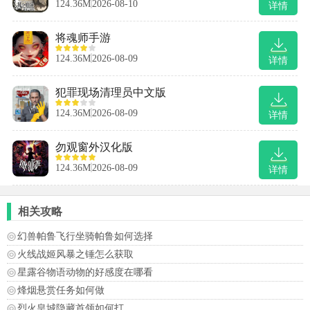
124.36M
2026-08-10
详情
将魂师手游
124.36M
2026-08-09
详情
犯罪现场清理员中文版
124.36M
2026-08-09
详情
勿观窗外汉化版
124.36M
2026-08-09
详情
相关攻略
幻兽帕鲁飞行坐骑帕鲁如何选择
火线战姬风暴之锤怎么获取
星露谷物语动物的好感度在哪看
烽烟悬赏任务如何做
烈火皇城隐藏首领如何打