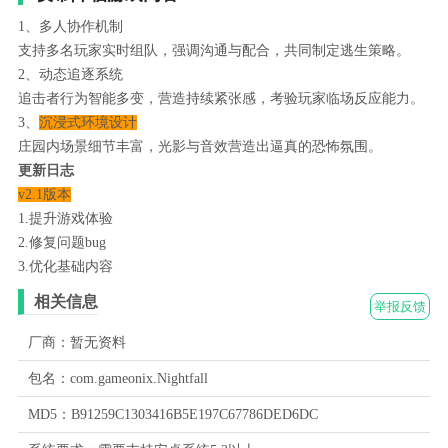
1、多人协作机制
支持多名玩家实时组队，强调沟通与配合，共同制定逃生策略。
2、动态追逐系统
追击者行为智能多变，营造持续紧张感，考验玩家临场反应能力。
3、
沉浸式环境设计
庄园内场景细节丰富，光影与音效营造出逼真的恐怖氛围。
更新日志
v2.1版本
1.提升游戏体验
2.修复问题bug
3.优化基础内容
相关信息
举报反馈
厂商：暂无资料
包名：com.gameonix.Nightfall
MD5：B91259C1303416B5E197C67786DED6DC