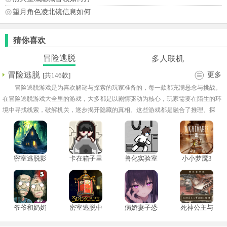
望月角色凌北镜信息如何
猜你喜欢
冒险逃脱
多人联机
冒险逃脱
更多
[共146款]
冒险逃脱游戏是为喜欢解谜与探索的玩家准备的，每一款都充满悬念与挑战。
在冒险逃脱游戏大全里的游戏，大多都是以剧情驱动为核心，玩家需要在陌生的环
境中寻找线索，破解机关，逐步揭开隐藏的真相。这些游戏都是融合了推理、探
索、互动等元素，既考验观察力，也锻炼逻辑思维。随着关卡深入，谜题难度逐步
提升，能带来持续的新鲜感与成就感。
密室逃脱影
卡在箱子里
兽化实验室
小小梦魇3
城之谜4
的女孩
中文版
双人模式
爷爷和奶奶
密室逃脱中
病娇妻子恐
死神公主与
5起源
国式房间3d
怖之夜
异书馆的怪
游戏
物中文版