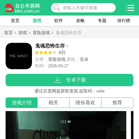
首页
游戏
软件
攻略
专题
排行榜
首页 >
游戏 >
冒险游戏 >
鬼魂恐怖生存
鬼魂恐怖生存
v
4分
分类：
冒险游戏
系统：
安卓
时间：
2026-05-27
安卓下载
通过百度网盘获取资源,提取码：eube
游戏介绍
相关
猜你喜欢
推荐