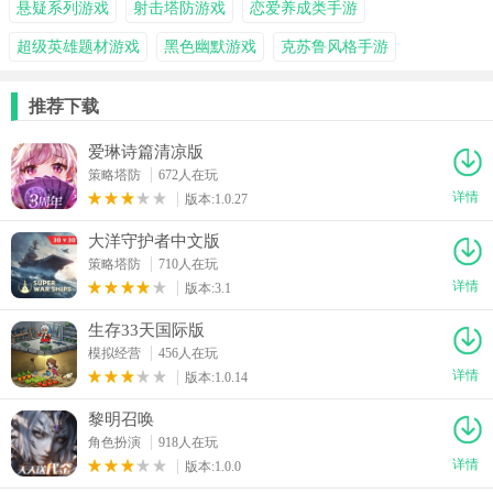
悬疑系列游戏
射击塔防游戏
恋爱养成类手游
超级英雄题材游戏
黑色幽默游戏
克苏鲁风格手游
推荐下载
爱琳诗篇清凉版
策略塔防
672人在玩
详情
版本:1.0.27
大洋守护者中文版
策略塔防
710人在玩
详情
版本:3.1
生存33天国际版
模拟经营
456人在玩
详情
版本:1.0.14
黎明召唤
角色扮演
918人在玩
详情
版本:1.0.0