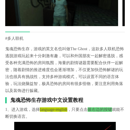
#多人联机
鬼魂恐怖生存，游戏的英文名也叫做The Ghost，这款多人联机恐怖
逃脱游戏玩起来十分刺激有趣，可以和外国朋友一起解密逃脱，感
受各种充满恐怖的房间氛围，海量的剧情谜题需要配合伙伴一起解
密，随着剧情的推进难度也会逐渐增加，不仅更加快恐怖解谜的玩
法也很具有挑战性，支持多种游戏模式，可以设置不同的语言体
验，玩法烧脑益智，极具恐怖的房间有很多怪物，要注意利用角落
以及装饰进行躲藏。
鬼魂恐怖生存游戏中文设置教程
1、进入游戏，选择
language-english
，只要点击
最右边的按键
就能不
断切换语言。