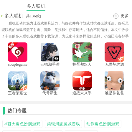
多人联机
多人联机
更多
[共136款]
联机互动的魅力让游戏更具活力，与好友并肩作战或对抗都充满乐趣。好玩又
能联机的游戏涵盖了射击、冒险、竞技和生存等玩法，适合不同偏好。本文中收录
了丰富的多人联机游戏推荐下载资源，为玩家带来多样化的选择。小编已准备好手
机版多人联机游戏大全，让玩家随时开启畅快联机体验，享受团队合作与竞技比拼
的双重乐趣。
couplegame
云鸣潮手游
捣蛋鹅双人
无畏契约源
真心话大冒
联机版
能行动
险
王者荣耀世
代号新生
逆战未来手
谁是你爸爸
界手机版
机版
双人联机版
热门专题
ai聊天角色扮演游戏
类银河恶魔城游戏
动作角色扮演游戏