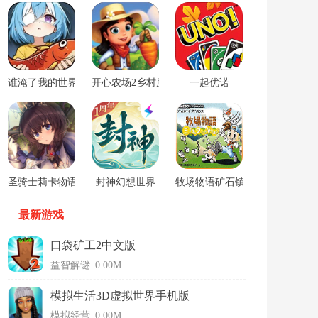
谁淹了我的世界游戏
开心农场2乡村度假中文版
一起优诺
圣骑士莉卡物语安卓手游
封神幻想世界
牧场物语矿石镇的伙伴们男孩版
最新游戏
口袋矿工2中文版
益智解谜
|
0.00M
模拟生活3D虚拟世界手机版
模拟经营
|
0.00M