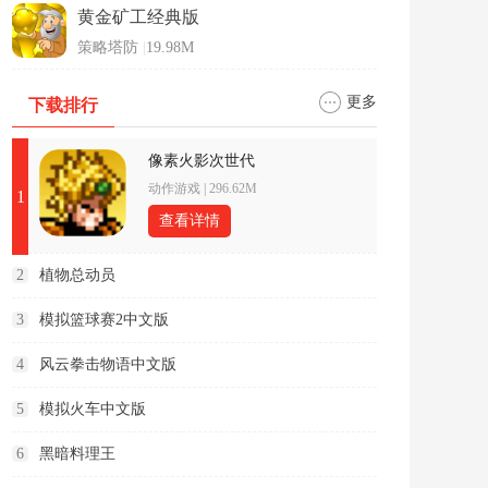
黄金矿工经典版
策略塔防
|
19.98M
更多
下载排行
像素火影次世代
动作游戏
|
296.62M
1
查看详情
2
植物总动员
3
模拟篮球赛2中文版
4
风云拳击物语中文版
5
模拟火车中文版
6
黑暗料理王