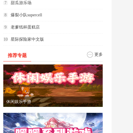
7
甜瓜游乐场
8
爆裂小队supercell
9
老爹纸杯蛋糕店
10
星际探险家中文版
更多
推荐专题
休闲娱乐手游