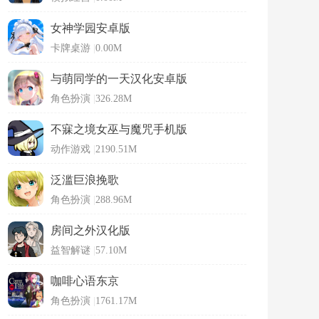
女神学园安卓版
卡牌桌游
|
0.00M
与萌同学的一天汉化安卓版
角色扮演
|
326.28M
不寐之境女巫与魔咒手机版
动作游戏
|
2190.51M
泛滥巨浪挽歌
角色扮演
|
288.96M
房间之外汉化版
益智解谜
|
57.10M
咖啡心语东京
角色扮演
|
1761.17M