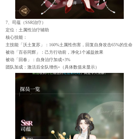
7、司蕴（SSR治疗）
定位：土属性治疗辅助
核心技能：
主技能「沃土复苏」：160%土属性伤害，回复自身攻击65%的生命
被动「百谷同辉」：己方行动前，净化1个减益效果
被动「回春」：自身治疗加成+3%
团队加成：激活后全队增伤+（具体数值未显示）