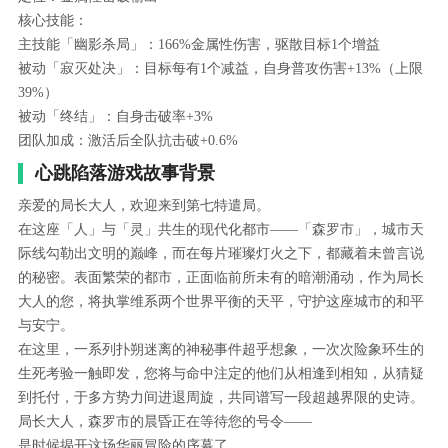
核心技能：
主技能「幽影杀局」：166%金属性伤害，驱散目标1个增益
被动「寂灭处决」：目标每有1个减益，自身普攻伤害+13%（上限
39%）
被动「终结」：自身击破率+3%
团队加成：激活后全队抗击破+0.6%
心跳陷落游戏故事背景
亲爱的局长大人，欢迎来到第七特遣局。
在这座「人」与「灵」共生的现代化都市——「森罗市」，城市天
际线勾勒出文明的巅峰，而在每片璀璨灯火之下，都藏着未曾言说
的秘密。表面繁荣的都市，正面临前所未有的暗潮涌动，作为局长
大人的您，将执掌维系两个世界平衡的天平，守护这座城市的和平
与安宁。
在这里，一系列扑朔迷离的神秘事件超乎想象，一次次险象环生的
生死考验一触即发，您将与命中注定的他们从相逢到相知，从猜疑
到托付，于多方势力间进退周旋，共同谱写一段超越界限的史诗。
局长大人，森罗市的晨昏正在等待您的号令——
是时候揭开这场华丽冒险的序幕了。