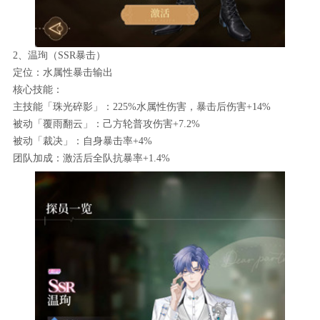
2、温珣（SSR暴击）
定位：水属性暴击输出
核心技能：
主技能「珠光碎影」：225%水属性伤害，暴击后伤害+14%
被动「覆雨翻云」：己方轮普攻伤害+7.2%
被动「裁决」：自身暴击率+4%
团队加成：激活后全队抗暴率+1.4%