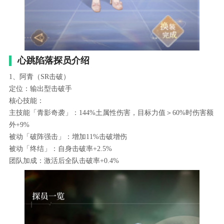
心跳陷落探员介绍
1、阿青（SR击破）
定位：输出型击破手
核心技能：
主技能「青影奇袭」：144%土属性伤害，目标力值＞60%时伤害额
外+9%
被动「破阵强击」：增加11%击破增伤
被动「终结」：自身击破率+2.5%
团队加成：激活后全队击破率+0.4%