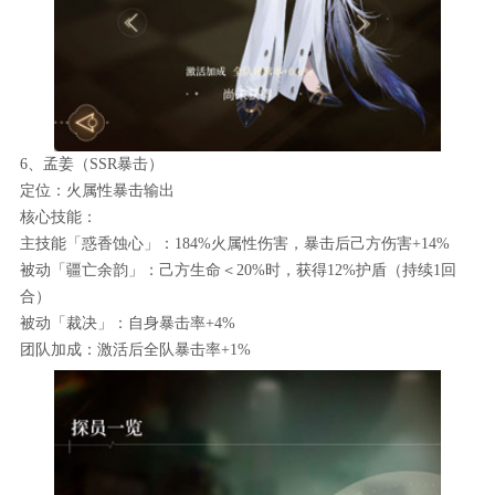
6、孟姜（SSR暴击）
定位：火属性暴击输出
核心技能：
主技能「惑香蚀心」：184%火属性伤害，暴击后己方伤害+14%
被动「疆亡余韵」：己方生命＜20%时，获得12%护盾（持续1回
合）
被动「裁决」：自身暴击率+4%
团队加成：激活后全队暴击率+1%