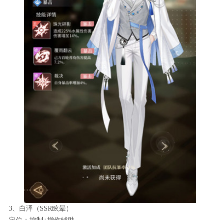
3、白泽（SSR眩晕）