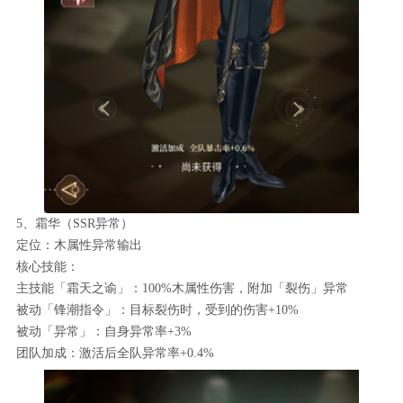
5、霜华（SSR异常）
定位：木属性异常输出
核心技能：
主技能「霜天之谕」：100%木属性伤害，附加「裂伤」异常
被动「锋潮指令」：目标裂伤时，受到的伤害+10%
被动「异常」：自身异常率+3%
团队加成：激活后全队异常率+0.4%