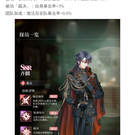
被动「裁决」：自身暴击率+3%
团队加成：激活后全队暴击率+0.6%