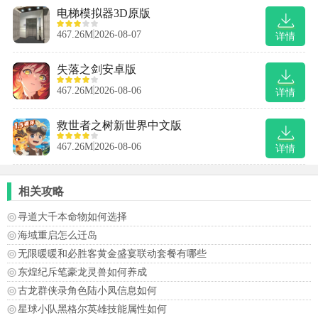
电梯模拟器3D原版
467.26M
2026-08-07
详情
失落之剑安卓版
467.26M
2026-08-06
详情
救世者之树新世界中文版
467.26M
2026-08-06
详情
相关攻略
寻道大千本命物如何选择
海域重启怎么迁岛
无限暖暖和必胜客黄金盛宴联动套餐有哪些
东煌纪斥笔豪龙灵兽如何养成
古龙群侠录角色陆小凤信息如何
星球小队黑格尔英雄技能属性如何