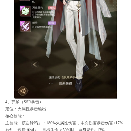
4、齐麟（SSR暴击）
定位：火属性暴击输出
核心技能：
主技能「镇岳锋鸣」：180%火属性伤害，本次伤害暴击伤害+17%
被动「铁律阵列」：目标生命＜50%时，自身增伤+13%