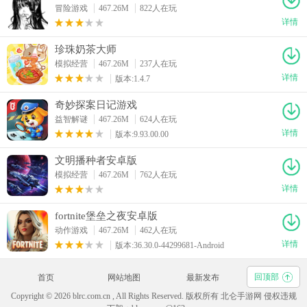
冒险游戏
467.26M
822人在玩
详情
珍珠奶茶大师
模拟经营
467.26M
237人在玩
详情
版本:1.4.7
奇妙探案日记游戏
益智解谜
467.26M
624人在玩
详情
版本:9.93.00.00
文明播种者安卓版
模拟经营
467.26M
762人在玩
详情
fortnite堡垒之夜安卓版
动作游戏
467.26M
462人在玩
详情
版本:36.30.0-44299681-Android
回顶部
首页
网站地图
最新发布
Copyright © 2026 blrc.com.cn , All Rights Reserved. 版权所有 北仑手游网 侵权违规