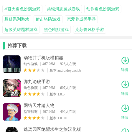
ai聊天角色扮演游戏
类银河恶魔城游戏
动作角色扮演游戏
悬疑系列游戏
射击塔防游戏
恋爱养成类手游
超级英雄题材游戏
黑色幽默游戏
克苏鲁风格手游
推荐下载
动物井手机版模拟器
动作游戏
467.26M
926人在玩
详情
版本:androidoyunclub
弹丸论破手游
角色扮演
467.26M
607人在玩
详情
版本:1.0.5
网络天才猜人物
益智解谜
467.26M
495人在玩
详情
版本:1.0.0.0
逃离园区绝望求生之旅汉化版