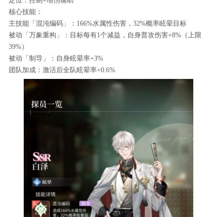
定位：控制+增伤辅助
核心技能：
主技能「混沌编码」：166%水属性伤害，32%概率眩晕目标
被动「万象重构」：目标每有1个减益，自身普攻伤害+8%（上限
39%）
被动「制导」：自身眩晕率+3%
团队加成：激活后全队眩晕率+0.6%