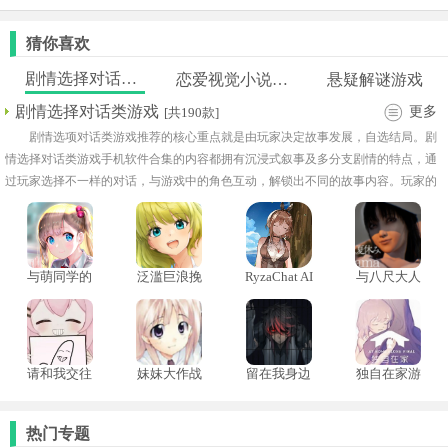
猜你喜欢
剧情选择对话类游戏
恋爱视觉小说手游
悬疑解谜游戏
剧情选择对话类游戏
更多
[共190款]
剧情选项对话类游戏推荐的核心重点就是由玩家决定故事发展，自选结局。剧
情选择对话类游戏手机软件合集的内容都拥有沉浸式叙事及多分支剧情的特点，通
过玩家选择不一样的对话，与游戏中的角色互动，解锁出不同的故事内容。玩家的
每一个选择都会影人物关系、剧情走向甚至解决的设定，是个可以让玩家感受高自
由度体验感的游戏类别。选择对话的剧情游戏大全中，有的游戏还设有隐藏结局或
彩蛋，随着玩家选择去开启，这也增加了多周目玩法的乐趣。大全中涵盖的题材类
型多，有浪漫恋爱、也有烧脑解谜或温馨治愈的，每次游戏都让玩家宛如化身故事
与萌同学的
泛滥巨浪挽
RyzaChat AI
与八尺大人
一天汉化安
歌
莱莎与你共
的暑假生活
主角般，自主决定未来的走向。
卓版
创的专属夏
日梦物语
请和我交往
妹妹大作战
留在我身边
独自在家游
吧孙笑川前
汉化版
游戏中文版
戏手机版
辈
热门专题