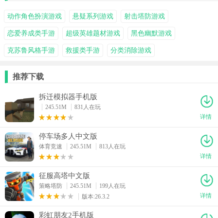
动作角色扮演游戏
悬疑系列游戏
射击塔防游戏
恋爱养成类手游
超级英雄题材游戏
黑色幽默游戏
克苏鲁风格手游
救援类手游
分类消除游戏
推荐下载
拆迁模拟器手机版
245.51M
831人在玩
详情
停车场多人中文版
体育竞速
245.51M
813人在玩
详情
征服高塔中文版
策略塔防
245.51M
199人在玩
详情
版本:26.3.2
彩虹朋友2手机版