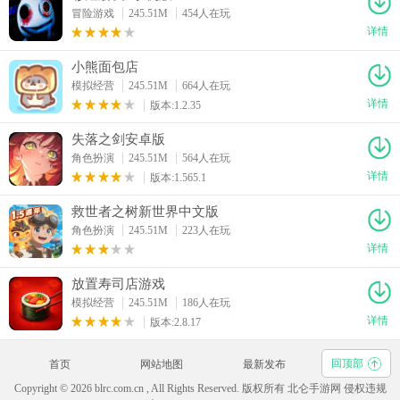
冒险游戏
245.51M
454人在玩
详情
小熊面包店
模拟经营
245.51M
664人在玩
详情
版本:1.2.35
失落之剑安卓版
角色扮演
245.51M
564人在玩
详情
版本:1.565.1
救世者之树新世界中文版
角色扮演
245.51M
223人在玩
详情
放置寿司店游戏
模拟经营
245.51M
186人在玩
详情
版本:2.8.17
回顶部
首页
网站地图
最新发布
Copyright © 2026 blrc.com.cn , All Rights Reserved. 版权所有 北仑手游网 侵权违规