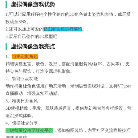
虚拟偶像游戏优势
1.可以让应用程序内个性化创作的3D角色做出姿势和表情，截屏后
投稿至SNS。
2.还可以加上可爱的
贴图和边框进行装饰
。
3.展示自己创作的3D模型吧!
虚拟偶像游戏亮点
1、
自由定制角色
精细调整五官、肤色、发型，搭配海量服装风格(JK、古风等)，支
持染色与配饰，打造专属虚拟形象。
2、智能互动功能
动作捕捉让角色随用户动态活动，录制语音实现对话，支持VTuber
直播联动，增强真实互动感。
3、唯美日系画风
3D建模精致，毛发、肌肤质感逼真，提供梦幻舞台等多样场景，营
造沉浸式体验。
4、便捷社交分享
一键截屏投稿至社交平台
，添加贴图装饰，内置社区交流捏脸技巧
与穿搭灵感。