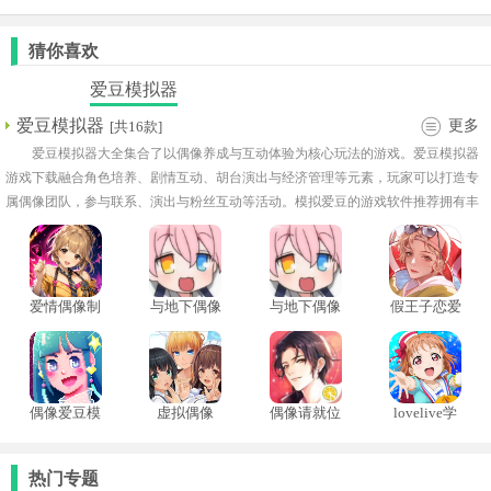
猜你喜欢
爱豆模拟器
爱豆模拟器
更多
[共16款]
爱豆模拟器大全集合了以偶像养成与互动体验为核心玩法的游戏。爱豆模拟器
游戏下载融合角色培养、剧情互动、胡台演出与经济管理等元素，玩家可以打造专
属偶像团队，参与联系、演出与粉丝互动等活动。模拟爱豆的游戏软件推荐拥有丰
富换装系统，服装绚丽夺目。大部分游戏都拥有剧情系统，让玩家体验一路成长的
旅程。部分游戏更融合音乐节奏玩法，体验舞台演出的实感。
爱情偶像制
与地下偶像
与地下偶像
假王子恋爱
作人手机版
的合宿生活
合宿手机版
手册2团宠
上线
偶像爱豆模
虚拟偶像
偶像请就位
lovelive学
拟器
园偶像祭日
服
热门专题