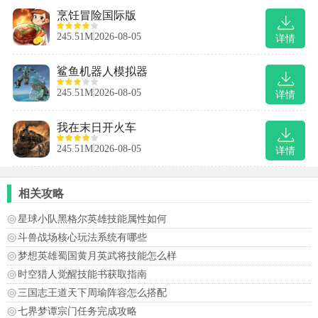
烹饪冒险国际版
245.51M
2026-08-05
详情
鲨鱼机器人模拟器
245.51M
2026-08-05
详情
我在末日开火车
245.51M
2026-08-05
详情
相关攻略
星球小队黑格尔英雄技能属性如何
斗兽战场核心玩法系统有哪些
梦想英雄蜀国黄月英武将技能怎么样
时空猎人觉醒技能书获取指南
三国志王道天下周瑜阵容怎么搭配
七界梦谭宗门任务完成攻略