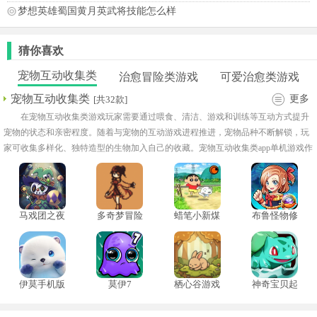
梦想英雄蜀国黄月英武将技能怎么样
猜你喜欢
宠物互动收集类
治愈冒险类游戏
可爱治愈类游戏
宠物互动收集类
更多
[共32款]
在宠物互动收集类游戏玩家需要通过喂食、清洁、游戏和训练等互动方式提升
宠物的状态和亲密程度。随着与宠物的互动游戏进程推进，宠物品种不断解锁，玩
家可收集多样化、独特造型的生物加入自己的收藏。宠物互动收集类app单机游戏作
品设计了迷你任务或小游戏，让互动过程更富挑战性和趣味性！
马戏团之夜
多奇梦冒险
蜡笔小新煤
布鲁怪物修
汉化版
炭镇的小白
改版
手机版
伊莫手机版
莫伊7
栖心谷游戏
神奇宝贝起
源中文版