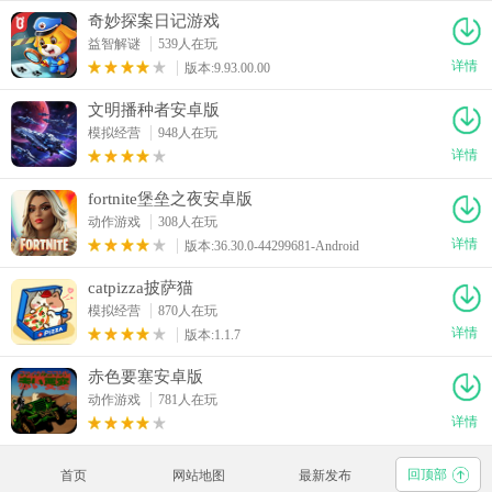
奇妙探案日记游戏
益智解谜
539人在玩
详情
版本:9.93.00.00
文明播种者安卓版
模拟经营
948人在玩
详情
fortnite堡垒之夜安卓版
动作游戏
308人在玩
详情
版本:36.30.0-44299681-Android
catpizza披萨猫
模拟经营
870人在玩
详情
版本:1.1.7
赤色要塞安卓版
动作游戏
781人在玩
详情
回顶部
首页
网站地图
最新发布