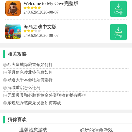
Welcome to My Cave完整版
249.62M
2026-08-07
详情
海岛之魂中文版
249.62M
2026-08-07
详情
相关攻略
烈火皇城隐藏首领如何打
望月角色凌北镜信息如何
寻道大千本命物如何选择
海域重启怎么迁岛
无限暖暖和必胜客黄金盛宴联动套餐有哪些
东煌纪斥笔豪龙灵兽如何养成
猜你喜欢
温馨治愈游戏
好玩的治愈游戏