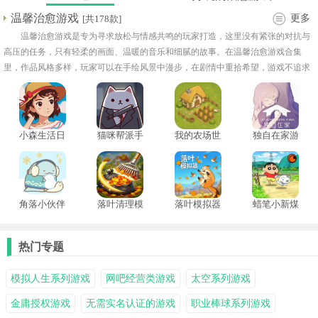
温馨治愈游戏
更多
[共178款]
温馨治愈游戏是专为寻求放松与情感共鸣的玩家打造，这里没有紧张的对抗与
高压的任务，只有轻柔的画面、温暖的音乐和细腻的故事。在温馨治愈游戏合集
里，作品风格多样，玩家可以在手绘风景中漫步，在剧情中重拾希望，游戏不追求
速度与胜负，而是引导玩家慢下来，用心体验游戏带来的陪伴。
小森生活日
猫咪帮派手
我的农场世
独自在家游
服手游
机版
界
戏手机版
角落小伙伴
落叶清理模
落叶模拟器
蜡笔小新煤
农场
拟器
炭镇的小白
中文版
热门专题
模拟人生系列游戏
网吧经营类游戏
太空系列游戏
金庸授权游戏
无需实名认证的游戏
职业棒球系列游戏