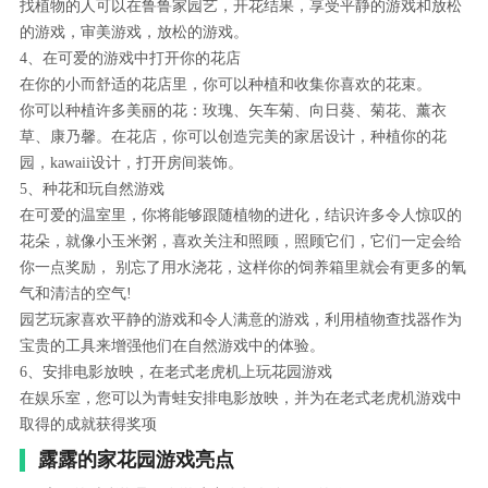
找植物的人可以在鲁鲁家园艺，开花结果，享受平静的游戏和放松
的游戏，审美游戏，放松的游戏。
4、在可爱的游戏中打开你的花店
在你的小而舒适的花店里，你可以种植和收集你喜欢的花束。
你可以种植许多美丽的花：玫瑰、矢车菊、向日葵、菊花、薰衣
草、康乃馨。在花店，你可以创造完美的家居设计，种植你的花
园，kawaii设计，打开房间装饰。
5、种花和玩自然游戏
在可爱的温室里，你将能够跟随植物的进化，结识许多令人惊叹的
花朵，就像小玉米粥，喜欢关注和照顾，照顾它们，它们一定会给
你一点奖励， 别忘了用水浇花，这样你的饲养箱里就会有更多的氧
气和清洁的空气!
园艺玩家喜欢平静的游戏和令人满意的游戏，利用植物查找器作为
宝贵的工具来增强他们在自然游戏中的体验。
6、安排电影放映，在老式老虎机上玩花园游戏
在娱乐室，您可以为青蛙安排电影放映，并为在老式老虎机游戏中
取得的成就获得奖项
露露的家花园游戏亮点