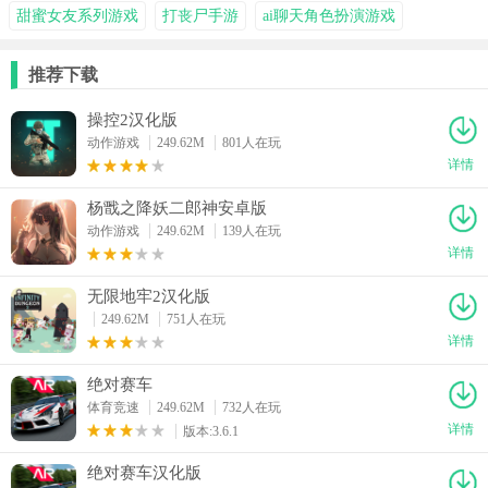
甜蜜女友系列游戏
打丧尸手游
ai聊天角色扮演游戏
推荐下载
操控2汉化版
动作游戏
249.62M
801人在玩
详情
杨戬之降妖二郎神安卓版
动作游戏
249.62M
139人在玩
详情
无限地牢2汉化版
249.62M
751人在玩
详情
绝对赛车
体育竞速
249.62M
732人在玩
详情
版本:3.6.1
绝对赛车汉化版