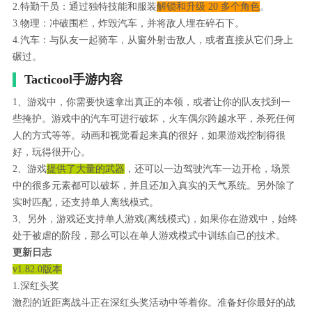
2.特勤干员：通过独特技能和服装
解锁和升级 20 多个角色
。
3.物理：冲破围栏，炸毁汽车，并将敌人埋在碎石下。
4.汽车：与队友一起骑车，从窗外射击敌人，或者直接从它们身上
碾过。
Tacticool手游内容
1、游戏中，你需要快速拿出真正的本领，或者让你的队友找到一
些掩护。游戏中的汽车可进行破坏，火车偶尔跨越水平，杀死任何
人的方式等等。动画和视觉看起来真的很好，如果游戏控制得很
好，玩得很开心。
2、游戏
提供了大量的武器
，还可以一边驾驶汽车一边开枪，场景
中的很多元素都可以破坏，并且还加入真实的天气系统。另外除了
实时匹配，还支持单人离线模式。
3、另外，游戏还支持单人游戏(离线模式)，如果你在游戏中，始终
处于被虐的阶段，那么可以在单人游戏模式中训练自己的技术。
更新日志
v1.82.0版本
1.深红头奖
激烈的近距离战斗正在深红头奖活动中等着你。准备好你最好的战