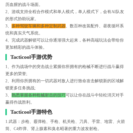
历血腥的战斗场面。
2、游戏支持全程合作模式和单人模式，单人模式下，会有AI队友
的形式协助玩家。
3、
多种驾驶车辆和多种定制武器
、数百种改装配件、昼夜循环系
统和真实天气系统。
4、完成武器解锁可以让你逐渐强大起来，各种高端玩法会带给你
更加精彩的战斗体验。
Tacticool手游优势
1、作为战场中的突击战士紧握你所拥有的枪械不断进行战斗赢得
更多的荣誉;
2、利用你所拥有的一切武器对敌人进行致命攻击解锁新的区域解
锁更多任务挑战;
3、
熟悉掌握各种枪械射击的技巧
可以让你在战斗中轻松消灭对手
赢得作战胜利。
Tacticool手游特色
1.武器：步枪、霰弹枪、手枪、机关枪、刀具、手雷、地雷、火箭
筒、C4炸弹、肾上腺素和臭名昭著的重力波发射枪。