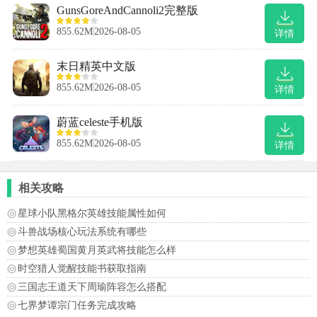
GunsGoreAndCannoli2完整版
855.62M
2026-08-05
详情
末日精英中文版
855.62M
2026-08-05
详情
蔚蓝celeste手机版
855.62M
2026-08-05
详情
相关攻略
星球小队黑格尔英雄技能属性如何
斗兽战场核心玩法系统有哪些
梦想英雄蜀国黄月英武将技能怎么样
时空猎人觉醒技能书获取指南
三国志王道天下周瑜阵容怎么搭配
七界梦谭宗门任务完成攻略