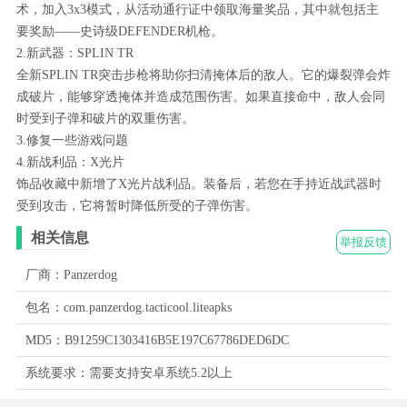
术，加入3x3模式，从活动通行证中领取海量奖品，其中就包括主
要奖励——史诗级DEFENDER机枪。
2.新武器：SPLIN TR
全新SPLIN TR突击步枪将助你扫清掩体后的敌人。它的爆裂弹会炸
成破片，能够穿透掩体并造成范围伤害。如果直接命中，敌人会同
时受到子弹和破片的双重伤害。
3.修复一些游戏问题
4.新战利品：X光片
饰品收藏中新增了X光片战利品。装备后，若您在手持近战武器时
受到攻击，它将暂时降低所受的子弹伤害。
相关信息
举报反馈
厂商：Panzerdog
包名：com.panzerdog.tacticool.liteapks
MD5：B91259C1303416B5E197C67786DED6DC
系统要求：需要支持安卓系统5.2以上