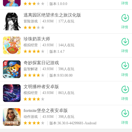
详情
版本:1.0.0.0
逃离园区绝望求生之旅汉化版
冒险游戏
43.93M
177人在玩
详情
珍珠奶茶大师
模拟经营
43.93M
144人在玩
详情
版本:1.4.7
奇妙探案日记游戏
益智解谜
43.93M
596人在玩
详情
版本:9.93.00.00
文明播种者安卓版
模拟经营
43.93M
863人在玩
详情
fortnite堡垒之夜安卓版
动作游戏
43.93M
398人在玩
详情
版本:36.30.0-44299681-Android