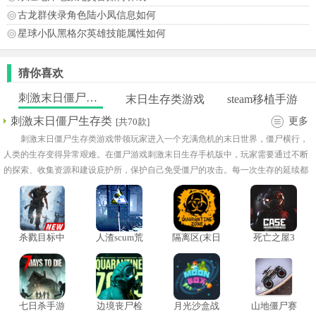
古龙群侠录角色陆小凤信息如何
星球小队黑格尔英雄技能属性如何
猜你喜欢
刺激末日僵尸生存类
末日生存类游戏
steam移植手游
刺激末日僵尸生存类
更多
[共70款]
刺激末日僵尸生存类游戏带领玩家进入一个充满危机的末日世界，僵尸横行，
人类的生存变得异常艰难。在僵尸游戏刺激末日生存手机版中，玩家需要通过不断
的探索、收集资源和建设庇护所，保护自己免受僵尸的攻击。每一次生存的延续都
充满了紧张感，玩家需要合理规划自己的行动，保持足够的警惕，以应对突如其来
的僵尸潮！
杀戮目标中
人渣scum荒
隔离区(末日
死亡之屋3
文版
岛求生
生存)
手机版
七日杀手游
边境丧尸检
月光沙盒战
山地僵尸赛
单机版
察官中文版
斗模拟
车手机版