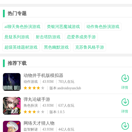
热门专题
ai聊天角色扮演游戏
类银河恶魔城游戏
动作角色扮演游戏
悬疑系列游戏
射击塔防游戏
恋爱养成类手游
超级英雄题材游戏
黑色幽默游戏
克苏鲁风格手游
推荐下载
动物井手机版模拟器
动作游戏
43.93M
703人在玩
详情
版本:androidoyunclub
弹丸论破手游
角色扮演
43.93M
637人在玩
详情
版本:1.0.5
网络天才猜人物
益智解谜
43.93M
442人在玩