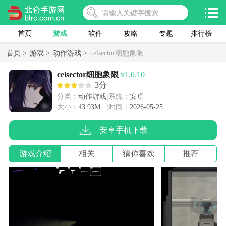
首页
游戏
软件
攻略
专题
排行榜
首页 >
游戏 >
动作游戏 >
celsector细胞象限
celsector细胞象限
v1.0.10
3分
分类：
动作游戏
系统：
安卓
大小：
43.93M
时间：
2026-05-25
安卓手机下载
游戏介绍
相关
猜你喜欢
推荐