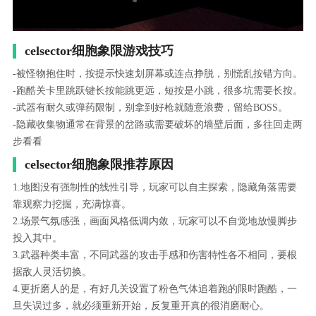
celsector细胞象限游戏技巧
-被怪物抱住时，按提示快速划屏幕或连点挣脱，别慌乱按错方向。
-跑酷关卡里跳跃键长按能跳更远，短按是小跳，很多坑需要长按。
-武器有耐久或弹药限制，别拿到好枪就随意浪费，留给BOSS。
-隐藏收集物通常在背景的岔路或需要破坏的墙壁后面，多往回走两
步看看
celsector细胞象限推荐原因
1.地图没有强制性的线性引导，玩家可以自主探索，隐藏角落需要
靠观察力挖掘，充满惊喜。
2.场景气氛感强，画面风格低调内敛，玩家可以不自觉地放慢脚步
投入其中。
3.武器种类丰富，不同武器的攻击手感和伤害特性各不相同，要根
据敌人灵活切换。
4.更折磨人的是，有好几关设置了粉色气体追着跑的限时跑酷，一
旦失误过多，就必须重新开始，反复重开真的很消磨耐心。