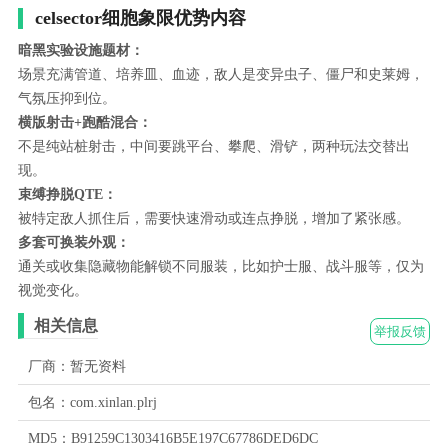
celsector细胞象限优势内容
暗黑实验设施题材：
场景充满管道、培养皿、血迹，敌人是变异虫子、僵尸和史莱姆，
气氛压抑到位。
横版射击+跑酷混合：
不是纯站桩射击，中间要跳平台、攀爬、滑铲，两种玩法交替出
现。
束缚挣脱QTE：
被特定敌人抓住后，需要快速滑动或连点挣脱，增加了紧张感。
多套可换装外观：
通关或收集隐藏物能解锁不同服装，比如护士服、战斗服等，仅为
视觉变化。
相关信息
举报反馈
厂商：暂无资料
包名：com.xinlan.plrj
MD5：B91259C1303416B5E197C67786DED6DC