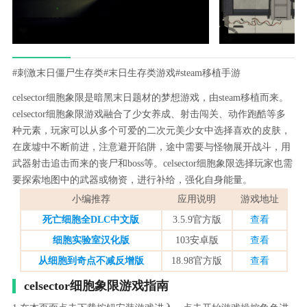
#刺激末日僵尸生存类
#末日生存类游戏
#steam移植手游
celsector细胞象限是暗黑末日题材的梦想游戏，由steam移植而来。
celsector细胞象限游戏融合了少女养成、射击闯关、动作跑酷等多
种元素，玩家可以从多个可爱的二次元美少女中选择喜欢的皮肤，
在废墟中不断前进，注意避开陷阱，途中需要与怪物展开战斗，用
武器射击追击而来的丧尸和boss等。celsector细胞象限选择玩家也需
要探索地图中的武器或物资，进行补给，强化自身能量。
小编推荐
应用说明
游戏地址
死亡细胞全DLC中文版
3.5.9官方版
查看
细胞实验室汉化版
103安卓版
查看
从细胞到奇点不减反增版
18.98官方版
查看
celsector细胞象限游戏指南