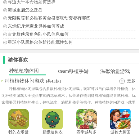
寻道大千本命物如何选择
海域重启怎么迁岛
无限暖暖和必胜客黄金盛宴联动套餐有哪些
东煌纪斥笔豪龙灵兽如何养成
古龙群侠录角色陆小凤信息如何
星球小队黑格尔英雄技能属性如何
猜你喜欢
种植植物休闲游戏
steam移植手游
温馨治愈游戏
种植植物休闲游戏
更多
[共43款]
种植植物休闲游戏包含多款种植类休闲游戏，玩家可以自由栽培各种植物。休
闲种植类游戏大全提供丰富的花草树木，从普通作物到稀有植物都能尝试种植。玩
家需要照料植物的生长，包括浇水、施肥和修剪等操作。种植植物休闲游戏下载里
设有多种关卡与季节变化，带来不同的生长环境和挑战！
我的农场世
超级迷你农
四季城与多
游轮大厨国
界
场5.0版本
米糯
际服