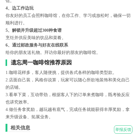
馆。
4、边工作边玩
你友好的员工会照料咖啡馆，在你工作、学习或放松时，确保一切
顺利进行。
5、解锁并升级超过300种食谱
烹饪并供应美味的饮品和菜肴。
6、通过邮政服务与好友在线联系
给你的朋友送礼物。拜访你最好的朋友的咖啡馆。
遗忘周一咖啡馆推荐原因
1.咖啡花样多，客人随便挑，提供各式各样的咖啡类型款。
2.店面自己装，风格你说算，玩家可以随心所欲地装饰和美化自己
的店铺。
3.看单下菜，互动带劲，根据客人下的订单来煮咖啡，既考验反应
也讲究效率。
4.做任务拿奖励，越玩越有底气，完成任务就能获得丰厚奖励，拿
来升级设备、拓展业务。
相关信息
举报反馈