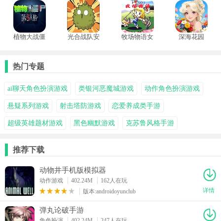
植物大战僵
光合战队安
牧场物语女
深海花园
尸第五人格
卓版
孩版中文版
版手机版
热门专题
ai聊天角色扮演游戏
类银河恶魔城游戏
动作角色扮演游戏
悬疑系列游戏
射击塔防游戏
恋爱养成类手游
超级英雄题材游戏
黑色幽默游戏
克苏鲁风格手游
推荐下载
动物井手机版模拟器
动作游戏
402.24M
162人在玩
详情
版本:androidoyunclub
弹丸论破手游
角色扮演
402.24M
247人在玩