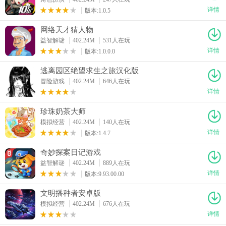
详情
版本:1.0.5
网络天才猜人物
益智解谜
402.24M
531人在玩
详情
版本:1.0.0.0
逃离园区绝望求生之旅汉化版
冒险游戏
402.24M
646人在玩
详情
珍珠奶茶大师
模拟经营
402.24M
140人在玩
详情
版本:1.4.7
奇妙探案日记游戏
益智解谜
402.24M
889人在玩
详情
版本:9.93.00.00
文明播种者安卓版
模拟经营
402.24M
676人在玩
详情