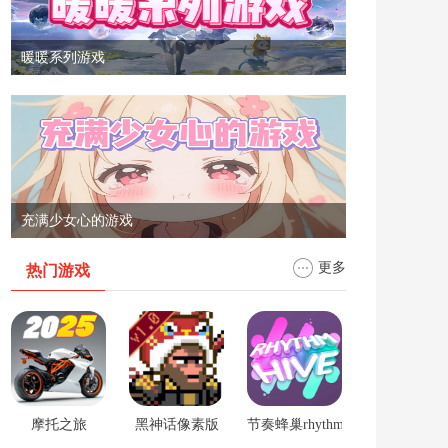
暖暖系列游戏
充满少女心的游戏
更多
热门游戏
摩托之旅
黑神话像素版
节奏蜂巢rhythm hive