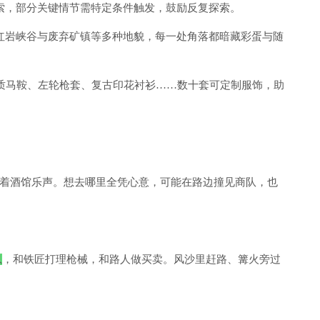
索，部分关键情节需特定条件触发，鼓励反复探索。
红岩峡谷与废弃矿镇等多种地貌，每一处角落都暗藏彩蛋与随
质马鞍、左轮枪套、复古印花衬衫……数十套可定制服饰，助
着酒馆乐声。想去哪里全凭心意，可能在路边撞见商队，也
息
，和铁匠打理枪械，和路人做买卖。风沙里赶路、篝火旁过