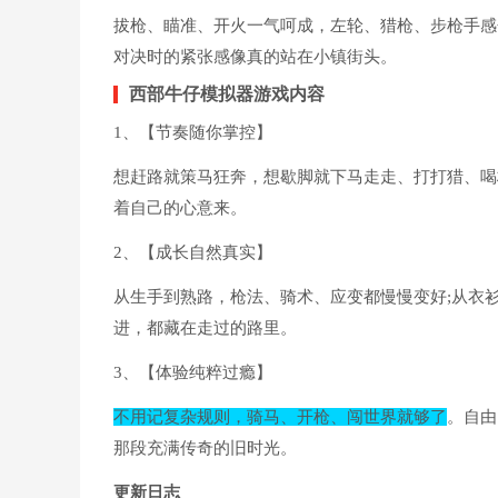
拔枪、瞄准、开火一气呵成，左轮、猎枪、步枪手感
对决时的紧张感像真的站在小镇街头。
西部牛仔模拟器游戏内容
1、【节奏随你掌控】
想赶路就策马狂奔，想歇脚就下马走走、打打猎、喝
着自己的心意来。
2、【成长自然真实】
从生手到熟路，枪法、骑术、应变都慢慢变好;从衣
进，都藏在走过的路里。
3、【体验纯粹过瘾】
不用记复杂规则，骑马、开枪、闯世界就够了
。自由
那段充满传奇的旧时光。
更新日志