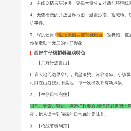
3、主线剧情层层递进，穿插大量分支对话与环境线
4、无缝衔接的开放世界地图，涵盖沙漠、盐碱地、
机事件。
5、深度还原1
9世纪美国西部视觉语言
：宽檐帽、皮
你塑造独一无二的牛仔形象。
西部牛仔模拟器游戏特色
1、【荒野行迹自由】
广袤大地无边界穿行，戈壁滚烫、河谷清凉、小镇飘
可能在山谷找到旧营地，每一次出发都有新风景。
2、【牛仔日常完整】
驯马、套索、狩猎、押运样样要会;和酒馆老板唠消
夜，把从谋生到闯荡的日常都过足味儿。
3、【枪战节奏利落】