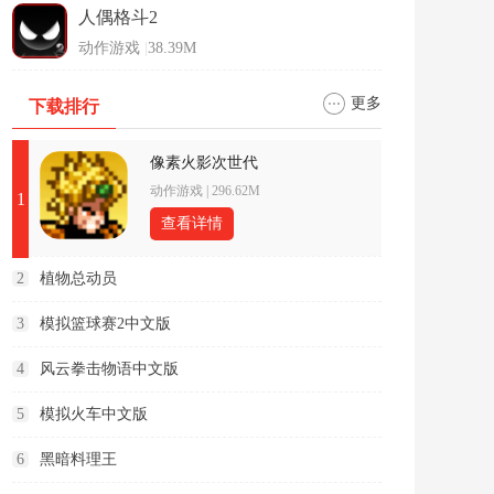
人偶格斗2
动作游戏
|
38.39M
更多
下载排行
像素火影次世代
动作游戏
|
296.62M
1
查看详情
2
植物总动员
3
模拟篮球赛2中文版
4
风云拳击物语中文版
5
模拟火车中文版
6
黑暗料理王