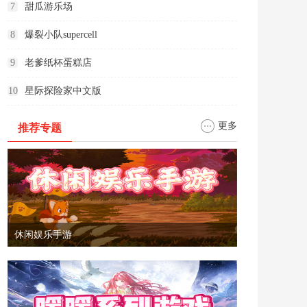
7
甜瓜游乐场
8
爆裂小队supercell
9
老爹纸杯蛋糕店
10
星际探险家中文版
更多
推荐专题
休闲娱乐手游