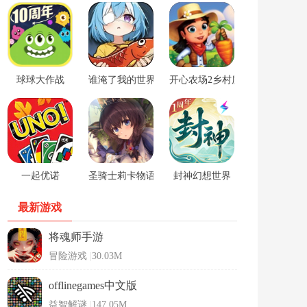
球球大作战
谁淹了我的世界游戏
开心农场2乡村度假中文版
一起优诺
圣骑士莉卡物语安卓手游
封神幻想世界
最新游戏
将魂师手游
冒险游戏
|
30.03M
offlinegames中文版
益智解谜
|
147.05M