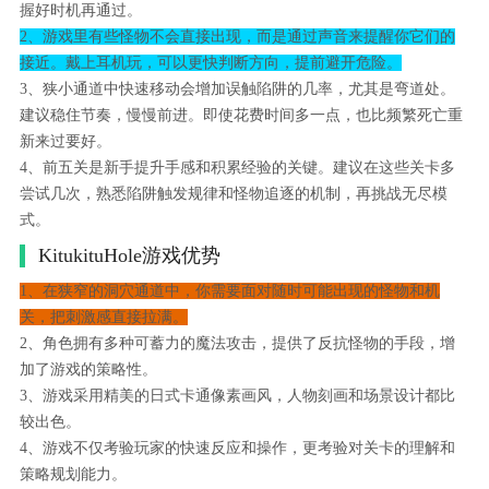
握好时机再通过。
2、游戏里有些怪物不会直接出现，而是通过声音来提醒你它们的
接近。戴上耳机玩，可以更快判断方向，提前避开危险。
3、狭小通道中快速移动会增加误触陷阱的几率，尤其是弯道处。
建议稳住节奏，慢慢前进。即使花费时间多一点，也比频繁死亡重
新来过要好。
4、前五关是新手提升手感和积累经验的关键。建议在这些关卡多
尝试几次，熟悉陷阱触发规律和怪物追逐的机制，再挑战无尽模
式。
KitukituHole游戏优势
1、在狭窄的洞穴通道中，你需要面对随时可能出现的怪物和机
关，把刺激感直接拉满。
2、角色拥有多种可蓄力的魔法攻击，提供了反抗怪物的手段，增
加了游戏的策略性。
3、游戏采用精美的日式卡通像素画风，人物刻画和场景设计都比
较出色。
4、游戏不仅考验玩家的快速反应和操作，更考验对关卡的理解和
策略规划能力。