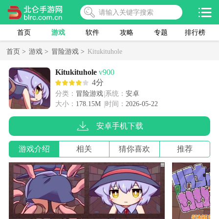
首页
游戏
软件
攻略
专题
排行榜
首页 >
游戏 >
冒险游戏 >
Kitukituhole
Kitukituhole
v900
4分
分类：
冒险游戏
系统：
安卓
大小：
178.15M
时间：
2026-05-22
安卓手机下载
游戏介绍
相关
猜你喜欢
推荐