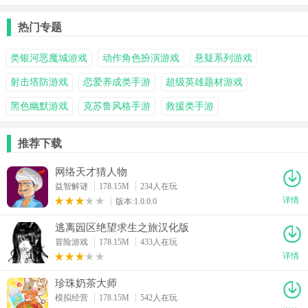
热门专题
类银河恶魔城游戏
动作角色扮演游戏
悬疑系列游戏
射击塔防游戏
恋爱养成类手游
超级英雄题材游戏
黑色幽默游戏
克苏鲁风格手游
救援类手游
推荐下载
网络天才猜人物
益智解谜
178.15M
234人在玩
详情
版本:1.0.0.0
逃离园区绝望求生之旅汉化版
冒险游戏
178.15M
433人在玩
详情
珍珠奶茶大师
模拟经营
178.15M
542人在玩