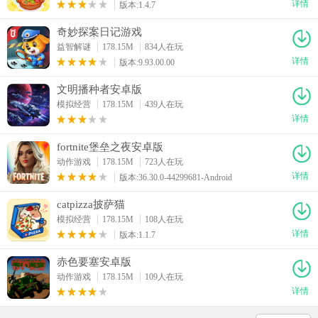
详情
版本:1.4.7
奇妙探案日记游戏
益智解谜
178.15M
834人在玩
详情
版本:9.93.00.00
文明播种者安卓版
模拟经营
178.15M
439人在玩
详情
fortnite堡垒之夜安卓版
动作游戏
178.15M
723人在玩
详情
版本:36.30.0-44299681-Android
catpizza披萨猫
模拟经营
178.15M
108人在玩
详情
版本:1.1.7
赤色要塞安卓版
动作游戏
178.15M
109人在玩
详情