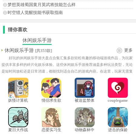
梦想英雄蜀国黄月英武将技能怎么样
时空猎人觉醒技能书获取指南
猜你喜欢
休闲娱乐手游
休闲娱乐手游
更多
[共353款]
好玩的休闲娱乐手游大盘点合集汇集多款轻松有趣的移动端游戏作品，为玩家
提供丰富多样的碎片化娱乐体验。这些休闲娱乐手游推荐涵盖多种玩法类型，无论
是短时间放松还是日常消遣，都能找到适合自己的游戏内容。在这里，玩家无需复
杂学习成本，即可快速掌握游戏规则，在不同场景中体验独特乐趣。
妖怪计算机
情侣求生欲
被迫监禁体
couplegame
质4
情侣游戏
夏日大作战
恋爱实习生
动物森林中
进击的保龄
中文版
文版
球国际服