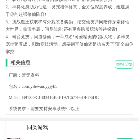
2、神将化身助力仙途，灵宠相伴修真，全方位深度养成，组建属
于你的超强修仙阵容!
3、挑战魔王获取稀有外观装备奖励，结交仙友共同陪伴探索修仙
大世界，仙盟争霸，问鼎仙道!还有更多跨服玩法等待探索!
4、司台竞技，问道修仙，一举成名!可爱精美的Q版人物，多样灵
宠坐骑养成，刺激竞技活动，想要躺平修仙还是扬名天下?完全由你
掌控!
相关信息
举报反馈
厂商：暂无资料
包名：com.yilewan.yyjyh5
MD5：B91259C1303416B5E197C67786DED6DC
系统要求：需要支持安卓系统5.2以上
同类游戏