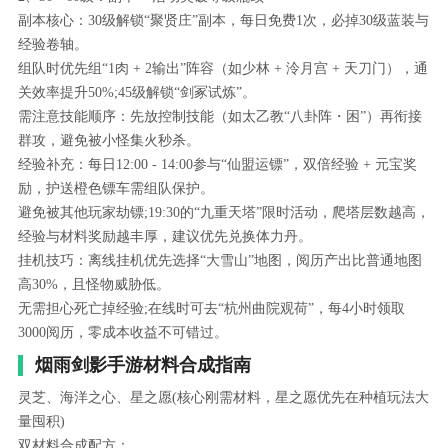
副本核心：30级解锁“聚贤庄”副本，每日免费1次，必掉30级蓝装与
经验卷轴。
组队时优先组“1肉 + 2输出”阵容（如少林 + 泠月宫 + 天刀门），通
关效率提升50%;45级解锁“剑冢试炼”。
需注意技能顺序：先放控制技能（如太乙教“八卦阵・困”）再衔接
群攻，避免被小怪集火秒杀。
经验补充：每日12:00 - 14:00参与“仙盟运镖”，双倍经验 + 元宝奖
励，护送橙色镖车需组队保护。
避免被其他玩家劫镖;19:30的“九重天塔”限时活动，爬塔层数越高，
经验与材料奖励越丰厚，建议优先兑换体力丹。
挂机技巧：离线挂机优先选择“大雪山”地图，阅历产出比普通地图
高30%，且怪物威胁低。
无需担心死亡掉经验;在线时可去“杭州曲院观荷”，每4小时领取
3000阅历，零成本收益不可错过。
烟雨剑影手游材料合成指南
灵芝、海洋之心、星之愿(核心刚需材料，星之愿优先在种植玩法大
量囤积)
双材料合成配方：