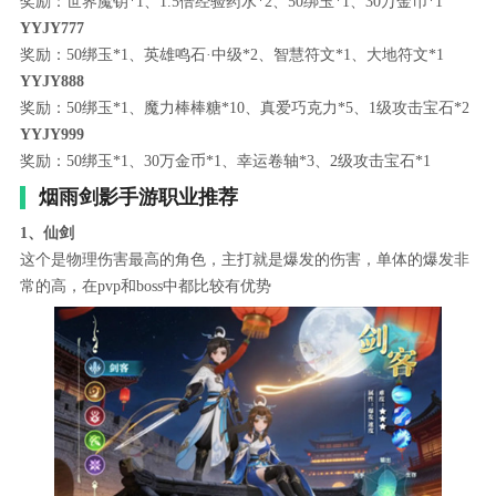
奖励：世界魔钥*1、1.5倍经验药水*2、50绑玉*1、30万金币*1
YYJY777
奖励：50绑玉*1、英雄鸣石·中级*2、智慧符文*1、大地符文*1
YYJY888
奖励：50绑玉*1、魔力棒棒糖*10、真爱巧克力*5、1级攻击宝石*2
YYJY999
奖励：50绑玉*1、30万金币*1、幸运卷轴*3、2级攻击宝石*1
烟雨剑影手游职业推荐
1、仙剑
这个是物理伤害最高的角色，主打就是爆发的伤害，单体的爆发非
常的高，在pvp和boss中都比较有优势