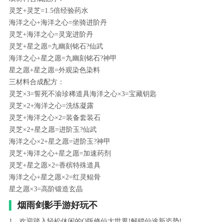
灵芝+灵芝=1.5倍经验药水
海洋之心+海洋之心=坐骑进阶丹
灵芝+海洋之心=灵宠进阶丹
灵芝+星之愿=九幽刻铭石?仙武
海洋之心+星之愿=九幽刻铭石?神甲
星之愿+星之愿=外观染色染料
三材料合成配方：
灵芝×3=誓死不渝珍稀道具海洋之心×3=宝藏钥匙
灵芝×2+海洋之心=洗练凝露
灵芝+海洋之心×2=装备套装石
灵芝×2+星之愿=进阶玉?仙武
海洋之心×2+星之愿=进阶玉?神甲
灵芝+海洋之心+星之愿=加速药剂
灵芝+星之愿×2=香槟特殊道具
海洋之心+星之愿×2=红灵鲲骨
星之愿×3=高阶锻造玄晶
烟雨剑影手游好玩不
1、欢迎踏入轻松休闲的Q版修仙大世界!解锁仙途新姿势!