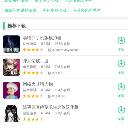
悬疑系列游戏
射击塔防游戏
恋爱养成类手游
超级英雄题材游戏
黑色幽默游戏
克苏鲁风格手游
推荐下载
动物井手机版模拟器
动作游戏
6.84M
674人在玩
详情
版本:androidoyunclub
弹丸论破手游
角色扮演
6.84M
746人在玩
详情
版本:1.0.5
网络天才猜人物
益智解谜
6.84M
104人在玩
详情
版本:1.0.0.0
逃离园区绝望求生之旅汉化版
冒险游戏
6.84M
508人在玩
详情