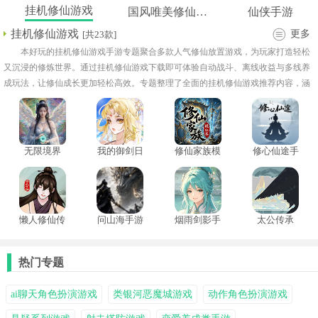
挂机修仙游戏
国风唯美修仙手游
仙侠手游
挂机修仙游戏
更多
[共23款]
本好玩的挂机修仙游戏手游专题聚合多款人气修仙放置游戏，为玩家打造轻松
又沉浸的修炼世界。通过挂机修仙游戏下载即可体验自动战斗、离线收益与多线养
成玩法，让修仙成长更加轻松高效。专题整理了全面的挂机修仙游戏推荐内容，涵
盖多种玩法，帮助玩家快速挑选高品质作品。
无限境界
我的御剑日
修仙家族模
修心仙途手
记
拟器中文版
机版
懒人修仙传
问山海手游
烟雨剑影手
太公传承
手机版
游
热门专题
ai聊天角色扮演游戏
类银河恶魔城游戏
动作角色扮演游戏