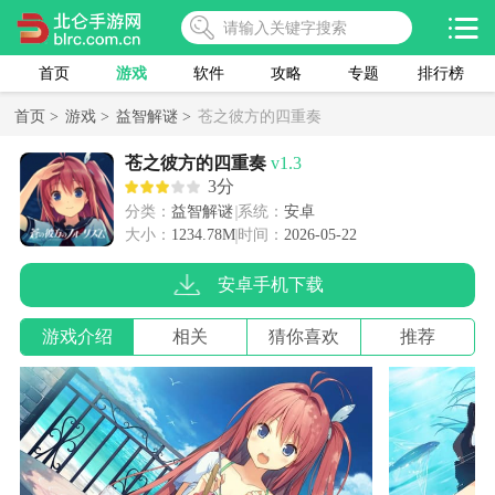
首页
游戏
软件
攻略
专题
排行榜
首页 >
游戏 >
益智解谜 >
苍之彼方的四重奏
苍之彼方的四重奏
v1.3
3分
分类：
益智解谜
系统：
安卓
大小：
1234.78M
时间：
2026-05-22
安卓手机下载
游戏介绍
相关
猜你喜欢
推荐