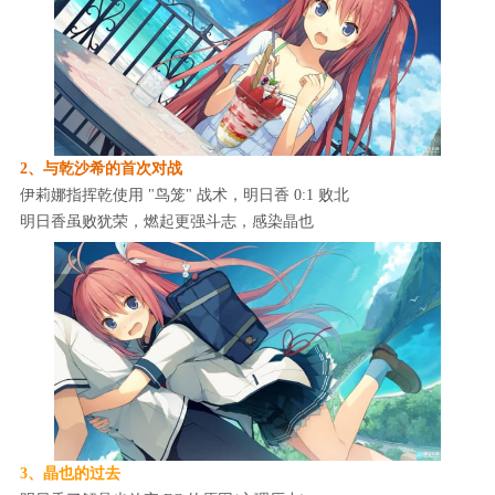
2、与乾沙希的首次对战
伊莉娜指挥乾使用 "鸟笼" 战术，明日香 0:1 败北
明日香虽败犹荣，燃起更强斗志，感染晶也
3、晶也的过去