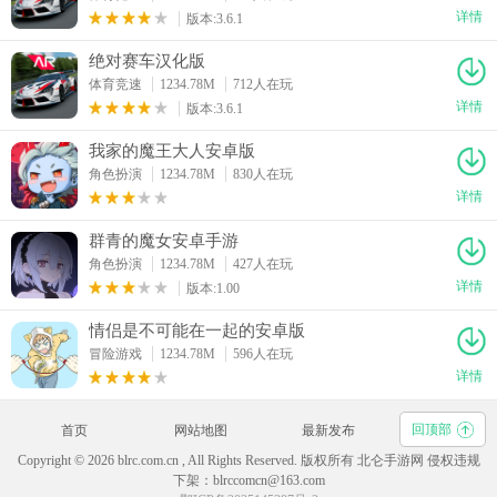
详情
版本:3.6.1
绝对赛车汉化版
体育竞速
1234.78M
712人在玩
详情
版本:3.6.1
我家的魔王大人安卓版
角色扮演
1234.78M
830人在玩
详情
群青的魔女安卓手游
角色扮演
1234.78M
427人在玩
详情
版本:1.00
情侣是不可能在一起的安卓版
冒险游戏
1234.78M
596人在玩
详情
回顶部
首页
网站地图
最新发布
Copyright © 2026 blrc.com.cn , All Rights Reserved. 版权所有 北仑手游网 侵权违规
下架：blrccomcn@163.com