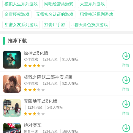
模拟人生系列游戏
网吧经营类游戏
太空系列游戏
金庸授权游戏
无需实名认证的游戏
职业棒球系列游戏
甜蜜女友系列游戏
打丧尸手游
ai聊天角色扮演游戏
推荐下载
操控2汉化版
动作游戏
1234.78M
913人在玩
详情
杨戬之降妖二郎神安卓版
动作游戏
1234.78M
921人在玩
详情
无限地牢2汉化版
1234.78M
541人在玩
详情
绝对赛车
体育竞速
1234.78M
569人在玩