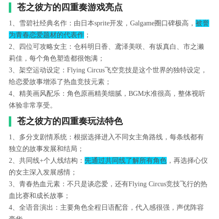
苍之彼方的四重奏游戏亮点
1、雪碧社经典名作：由日本sprite开发，Galgame圈口碑极高，
被誉
为青春恋爱题材的代表作
；
2、四位可攻略女主：仓科明日香、鸢泽美咲、有坂真白、市之濑
莉佳，每个角色塑造都很饱满；
3、架空运动设定：Flying Circus飞空竞技是这个世界的独特设定，
给恋爱故事增添了热血竞技元素；
4、精美画风配乐：角色原画精美细腻，BGM水准很高，整体视听
体验非常享受。
苍之彼方的四重奏玩法特色
1、多分支剧情系统：根据选择进入不同女主角路线，每条线都有
独立的故事发展和结局；
2、共同线+个人线结构：
先通过共同线了解所有角色
，再选择心仪
的女主深入发展感情；
3、青春热血元素：不只是谈恋爱，还有Flying Circus竞技飞行的热
血比赛和成长故事；
4、全语音演出：主要角色全程日语配音，代入感很强，声优阵容