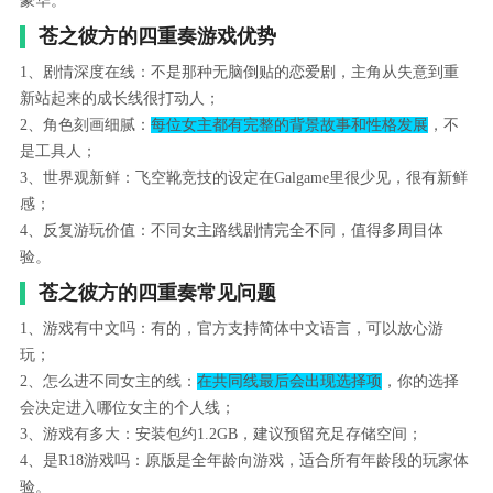
豪华。
苍之彼方的四重奏游戏优势
1、剧情深度在线：不是那种无脑倒贴的恋爱剧，主角从失意到重
新站起来的成长线很打动人；
2、角色刻画细腻：
每位女主都有完整的背景故事和性格发展
，不
是工具人；
3、世界观新鲜：飞空靴竞技的设定在Galgame里很少见，很有新鲜
感；
4、反复游玩价值：不同女主路线剧情完全不同，值得多周目体
验。
苍之彼方的四重奏常见问题
1、游戏有中文吗：有的，官方支持简体中文语言，可以放心游
玩；
2、怎么进不同女主的线：
在共同线最后会出现选择项
，你的选择
会决定进入哪位女主的个人线；
3、游戏有多大：安装包约1.2GB，建议预留充足存储空间；
4、是R18游戏吗：原版是全年龄向游戏，适合所有年龄段的玩家体
验。