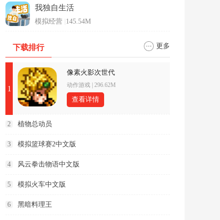
我独自生活
模拟经营
|
145.54M
更多
下载排行
像素火影次世代
动作游戏
|
296.62M
1
查看详情
2
植物总动员
3
模拟篮球赛2中文版
4
风云拳击物语中文版
5
模拟火车中文版
6
黑暗料理王