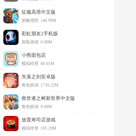
征服高塔中文版
策略塔防
|
146.99M
彩虹朋友2手机版
冒险游戏
|
0.00M
小熊面包店
模拟经营
|
80.01M
失落之剑安卓版
角色扮演
|
1739.22M
救世者之树新世界中文版
角色扮演
|
0.00M
放置寿司店游戏
模拟经营
|
105.20M