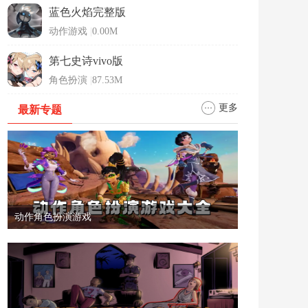
蓝色火焰完整版
动作游戏
|
0.00M
第七史诗vivo版
角色扮演
|
87.53M
更多
最新专题
动作角色扮演游戏