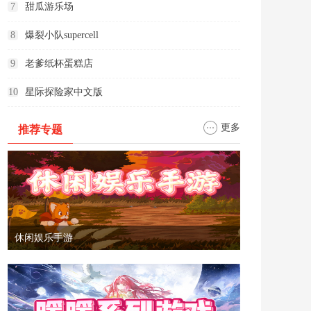
7
甜瓜游乐场
8
爆裂小队supercell
9
老爹纸杯蛋糕店
10
星际探险家中文版
更多
推荐专题
休闲娱乐手游