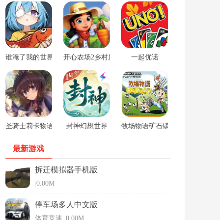
谁淹了我的世界游戏
开心农场2乡村度假中文版
一起优诺
圣骑士莉卡物语安卓手游
封神幻想世界
牧场物语矿石镇的伙伴们男孩版
最新游戏
拆迁模拟器手机版
|
0.00M
停车场多人中文版
体育竞速
|
0.00M