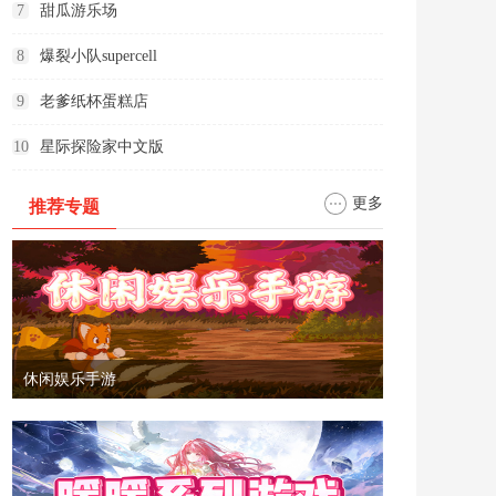
7
甜瓜游乐场
8
爆裂小队supercell
9
老爹纸杯蛋糕店
10
星际探险家中文版
更多
推荐专题
休闲娱乐手游