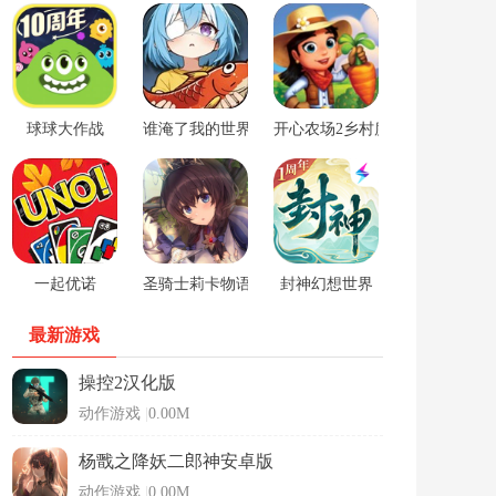
球球大作战
谁淹了我的世界游戏
开心农场2乡村度假中文版
一起优诺
圣骑士莉卡物语安卓手游
封神幻想世界
最新游戏
操控2汉化版
动作游戏
|
0.00M
杨戬之降妖二郎神安卓版
动作游戏
|
0.00M