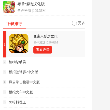
布鲁怪物汉化版
角色扮演
|
109.36M
更多
下载排行
像素火影次世代
动作游戏
|
296.62M
1
查看详情
2
植物总动员
3
模拟篮球赛2中文版
4
风云拳击物语中文版
5
模拟火车中文版
6
黑暗料理王