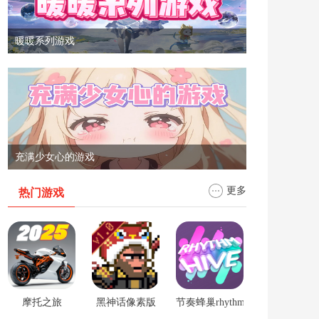
暖暖系列游戏
充满少女心的游戏
更多
热门游戏
摩托之旅
黑神话像素版
节奏蜂巢rhythm hive