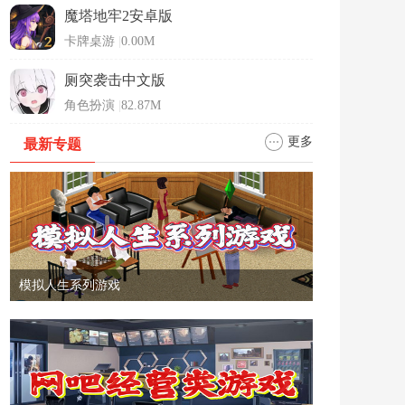
魔塔地牢2安卓版
卡牌桌游
|
0.00M
厕突袭击中文版
角色扮演
|
82.87M
更多
最新专题
模拟人生系列游戏