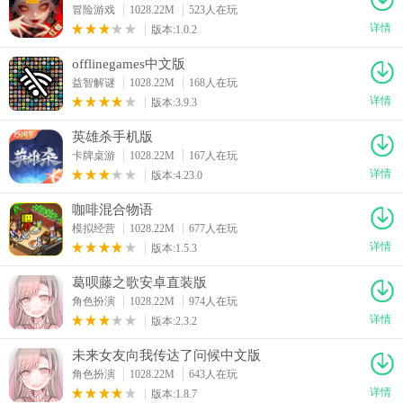
冒险游戏
1028.22M
523人在玩
详情
版本:1.0.2
offlinegames中文版
益智解谜
1028.22M
168人在玩
详情
版本:3.9.3
英雄杀手机版
卡牌桌游
1028.22M
167人在玩
详情
版本:4.23.0
咖啡混合物语
模拟经营
1028.22M
677人在玩
详情
版本:1.5.3
葛呗藤之歌安卓直装版
角色扮演
1028.22M
974人在玩
详情
版本:2.3.2
未来女友向我传达了问候中文版
角色扮演
1028.22M
643人在玩
详情
版本:1.8.7