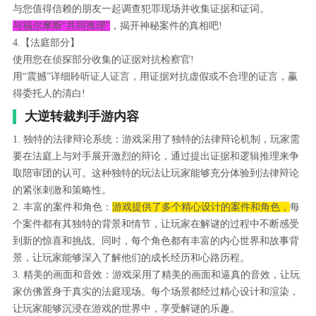
与您值得信赖的朋友一起调查犯罪现场并收集证据和证词。
与福尔摩斯“共同推理”
，揭开神秘案件的真相吧!
4.【法庭部分】
使用您在侦探部分收集的证据对抗检察官!
用“震撼”详细聆听证人证言，用证据对抗虚假或不合理的证言，赢
得委托人的清白!
大逆转裁判手游内容
1. 独特的法律辩论系统：游戏采用了独特的法律辩论机制，玩家需
要在法庭上与对手展开激烈的辩论，通过提出证据和逻辑推理来争
取陪审团的认可。这种独特的玩法让玩家能够充分体验到法律辩论
的紧张刺激和策略性。
2. 丰富的案件和角色：
游戏提供了多个精心设计的案件和角色，
每
个案件都有其独特的背景和情节，让玩家在解谜的过程中不断感受
到新的惊喜和挑战。同时，每个角色都有丰富的内心世界和故事背
景，让玩家能够深入了解他们的成长经历和心路历程。
3. 精美的画面和音效：游戏采用了精美的画面和逼真的音效，让玩
家仿佛置身于真实的法庭现场。每个场景都经过精心设计和渲染，
让玩家能够沉浸在游戏的世界中，享受解谜的乐趣。