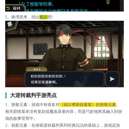
5、推理思考，找出
犯人
吧!
大逆转裁判手游亮点
1、致敬元素：游戏中有很多对
《福尔摩斯探案集》的致敬元素
。
相关剧情基本没有复刻或魔改原著内容，而是巧妙地将其融入到游
戏的故事背景中。
2、创新元素：在保留逆转裁判系列经典玩法的基础上，游戏还加