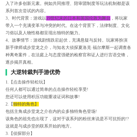
入了许多创新元素。例如共同推理、陪审团制度等玩法机制都是该
系列首次尝试的内容。
3、时代背景：游戏以
19世纪末的日本和英国伦敦为舞台
，将玩家
带入一个充满变革与冲突的时代。在这个背景下，法律制度、文化
习俗以及人物性格都呈现出独特的魅力。
4、故事情节：游戏剧情跌宕起伏，充满悬疑与反转。玩家将扮演
新手律师成步堂龙之介，与知名大侦探夏洛克·福尔摩斯一起调查各
种离奇案件，在法庭上与态度强硬的检察官和证人进行言语交锋，
逐步揭开真相。
大逆转裁判手游优势
1.【点击操作轻松玩】
任何人都可以通过简单的点击操作轻松享受!
您还可以使用积压功能重读证词和故事!
2.【
独特的角色】
包括主角成步堂龙之介在内的众多独特角色登场!
该角色的祖先也出现了，这对于该系列的粉丝来说是不可抗拒的!?
这就是与成步堂的联系开始的地方。
3.【侦探部分】