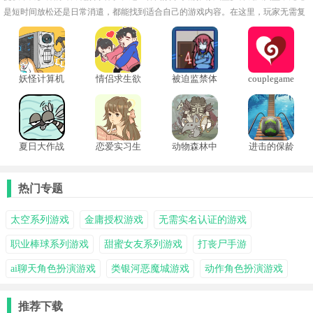
是短时间放松还是日常消遣，都能找到适合自己的游戏内容。在这里，玩家无需复
杂学习成本，即可快速掌握游戏规则，在不同场景中体验独特乐趣。
妖怪计算机
情侣求生欲
被迫监禁体
couplegame
质4
情侣游戏
夏日大作战
恋爱实习生
动物森林中
进击的保龄
中文版
文版
球国际服
热门专题
太空系列游戏
金庸授权游戏
无需实名认证的游戏
职业棒球系列游戏
甜蜜女友系列游戏
打丧尸手游
ai聊天角色扮演游戏
类银河恶魔城游戏
动作角色扮演游戏
推荐下载