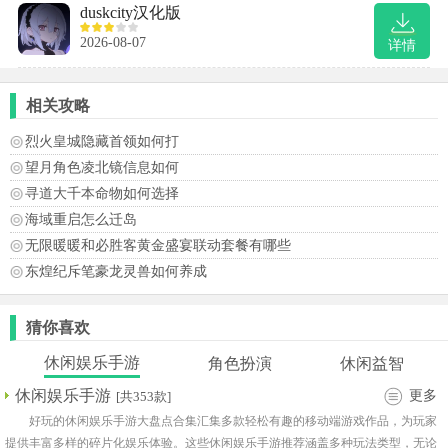
duskcity汉化版
2026-08-07
详情
相关攻略
烈火皇城隐藏首领如何打
望月角色凌北镜信息如何
寻道大千本命物如何选择
海域重启怎么迁岛
无限暖暖和必胜客黄金盛宴联动套餐有哪些
东煌纪斥笔豪龙灵兽如何养成
猜你喜欢
休闲娱乐手游
角色扮演
休闲益智
休闲娱乐手游
更多
[共353款]
好玩的休闲娱乐手游大盘点合集汇集多款轻松有趣的移动端游戏作品，为玩家
提供丰富多样的碎片化娱乐体验。这些休闲娱乐手游推荐涵盖多种玩法类型，无论