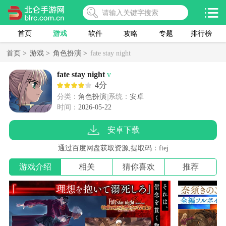
首页
游戏
软件
攻略
专题
排行榜
首页 >
游戏 >
角色扮演 >
fate stay night
fate stay night
v
4分
分类：
角色扮演
系统：
安卓
时间：
2026-05-22
安卓下载
通过百度网盘获取资源,提取码：ftej
游戏介绍
相关
猜你喜欢
推荐