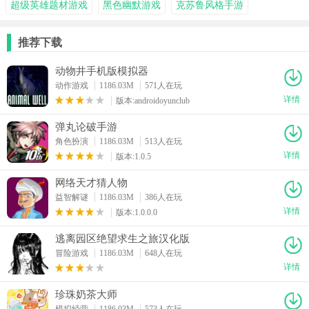
超级英雄题材游戏
黑色幽默游戏
克苏鲁风格手游
推荐下载
动物井手机版模拟器
动作游戏
1186.03M
571人在玩
详情
版本:androidoyunclub
弹丸论破手游
角色扮演
1186.03M
513人在玩
详情
版本:1.0.5
网络天才猜人物
益智解谜
1186.03M
386人在玩
详情
版本:1.0.0.0
逃离园区绝望求生之旅汉化版
冒险游戏
1186.03M
648人在玩
详情
珍珠奶茶大师