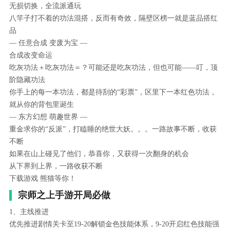
无损切换，全流派通玩
八竿子打不着的功法混搭，反而有奇效，隔壁区榜一就是蓝品搭红
品
— 任意合成 变废为宝 —
合成改变命运
吃灰功法＋吃灰功法＝？可能还是吃灰功法，但也可能——叮，顶
阶隐藏功法
你手上的每一本功法，都是待刮的“彩票”，区里下一本红色功法，
就从你的背包里诞生
— 东方幻想 萌趣世界 —
重金求你的“反派”，打瞌睡的绝世大妖。。。一路故事不断，收获
不断
如果在山上碰见了他们，恭喜你，又获得一次翻身的机会
从下界到上界，一路收获不断
下载游戏 熊猫等你！
宗师之上手游开局必做
1、主线推进
优先推进剧情关卡至19-20解锁金色技能体系，9-20开启红色技能强