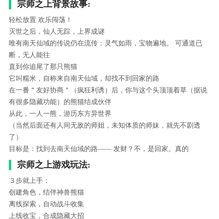
宗师之上背景故事:
轻松放置 欢乐闯荡！
灭世之后，仙人无踪，上界成谜
唯有南天仙域的传说仍在流传：灵气如雨，宝物遍地。 可通道已
断，无人能往
直到你追尾了那只熊猫
它叫糯米，自称来自南天仙域，却找不到回家的路
在一番＂友好协商＂（疯狂利诱）后，你与这个头顶顶着草（据说
有很多隐藏功能）的熊猫结成伙伴
从此，一人一熊，游历东方异世界
（当然后面还有人间无敌的师姐，未知体质的师妹，就先不剧透
了）
目标是：找到去南天仙域的路—— 发财？不，是回家。真的
宗师之上游戏玩法:
３步就上手：
创建角色，结伴神兽熊猫
离线探索，自动战斗收集
上线收宝，合成隐藏大招