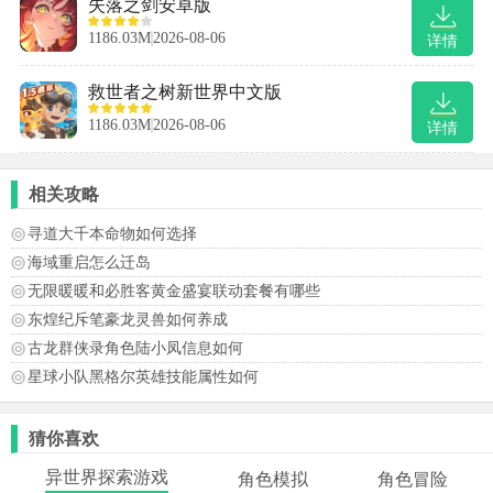
失落之剑安卓版
1186.03M
2026-08-06
详情
救世者之树新世界中文版
1186.03M
2026-08-06
详情
相关攻略
寻道大千本命物如何选择
海域重启怎么迁岛
无限暖暖和必胜客黄金盛宴联动套餐有哪些
东煌纪斥笔豪龙灵兽如何养成
古龙群侠录角色陆小凤信息如何
星球小队黑格尔英雄技能属性如何
猜你喜欢
异世界探索游戏
角色模拟
角色冒险