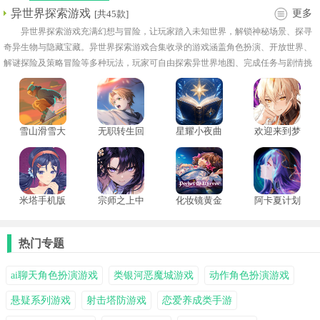
异世界探索游戏
更多
[共45款]
异世界探索游戏充满幻想与冒险，让玩家踏入未知世界，解锁神秘场景、探寻
奇异生物与隐藏宝藏。异世界探索游戏合集收录的游戏涵盖角色扮演、开放世界、
解谜探险及策略冒险等多种玩法，玩家可自由探索异世界地图、完成任务与剧情挑
战。部分作品提供丰富的角色成长系统、技能升级、装备打造及互动剧情，让冒险
过程更具深度与趣味。
雪山滑雪大
无职转生回
星耀小夜曲
欢迎来到梦
冒2手机版
响编年史
乐园
米塔手机版
宗师之上中
化妆镜黄金
阿卡夏计划
文版
之梦中文版
手机版
热门专题
ai聊天角色扮演游戏
类银河恶魔城游戏
动作角色扮演游戏
悬疑系列游戏
射击塔防游戏
恋爱养成类手游