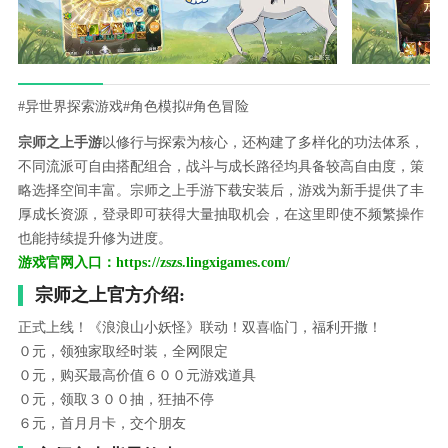
#异世界探索游戏
#角色模拟
#角色冒险
宗师之上手游
以修行与探索为核心，还构建了多样化的功法体系，
不同流派可自由搭配组合，战斗与成长路径均具备较高自由度，策
略选择空间丰富。宗师之上手游下载安装后，游戏为新手提供了丰
厚成长资源，登录即可获得大量抽取机会，在这里即使不频繁操作
也能持续提升修为进度。
游戏官网入口：https://zszs.lingxigames.com/
宗师之上官方介绍:
正式上线！《浪浪山小妖怪》联动！双喜临门，福利开撒！
０元，领独家取经时装，全网限定
０元，购买最高价值６００元游戏道具
０元，领取３００抽，狂抽不停
６元，首月月卡，交个朋友