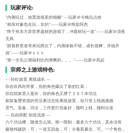
玩家评论:
“内测玩过，放置游戏里的细糠” —玩家＠今晚玩点啥
“相亲对象也在玩，女的”——玩家＠狗皇阿杰
“终于有东方异世界题材的游戏了，冲题材玩一波”——玩家＠清夜
无风
“跟着群里老哥来玩两次了，内测体验不错，成长很爽，开搞开
搞”——玩家＠ｋｋｋ
“第一次见公测福利比内测爽的。。。”——玩家＠风起
宗师之上游戏特色:
— 轻松放置 离线成长 —
你在吹风吃宵夜，你的角色爆出了新的红装；
你在陪家里人逛街，你的角色又攒了２６７本功法
刷装备攒资源的苦活累活交给离线放置，你只管上线挑挑挑
灵气、装备、功法，三件套打包备好，随时上线，随时出发
— 自由搭配 创造流派 —
六个功法槽，随便怎么填。唯一限制：最多六个功法，其余没有
极致纯破防，可；一攻五回血，可；火毒双暴击，可。一个角色，