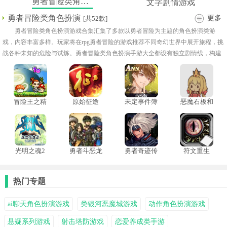
勇者冒险类角色扮演
文字剧情游戏
勇者冒险类角色扮演
更多
[共52款]
勇者冒险类角色扮演游戏合集汇集了多款以勇者冒险为主题的角色扮演类游
戏，内容丰富多样。玩家将在rpg勇者冒险的游戏推荐不同奇幻世界中展开旅程，挑
战各种未知的危险与试炼。勇者冒险类角色扮演手游大全都设有独立剧情线，构建
出完整而连贯的冒险故事。角色成长系统丰富，可通过战斗与任务不断提升能力与
属性！
冒险王之精
原始征途
未定事件簿
恶魔石板和
灵物语无敌
云游戏
犬公主桃子
版
移植版
光明之魂2
勇者斗恶龙
勇者奇迹传
符文重生
中文版
9完整版
奇手游
热门专题
ai聊天角色扮演游戏
类银河恶魔城游戏
动作角色扮演游戏
悬疑系列游戏
射击塔防游戏
恋爱养成类手游