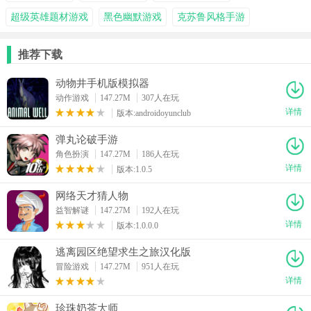
超级英雄题材游戏
黑色幽默游戏
克苏鲁风格手游
推荐下载
动物井手机版模拟器
动作游戏
147.27M
307人在玩
详情
版本:androidoyunclub
弹丸论破手游
角色扮演
147.27M
186人在玩
详情
版本:1.0.5
网络天才猜人物
益智解谜
147.27M
192人在玩
详情
版本:1.0.0.0
逃离园区绝望求生之旅汉化版
冒险游戏
147.27M
951人在玩
详情
珍珠奶茶大师