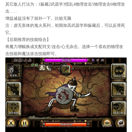
其它敌人打法为：1躲藏2武器学3慌乱4物理攻击5物理攻击6物理攻
击……
增益减益没有了就补一下。比较无脑
注：虚无形体的鬼火系列，初期加高武器学和躲藏后，可以反弹死
它。
【后期推荐的技能组合】
将魔力增幅换成支配符文/连击/心无杂念。选择一个喜欢的物理攻
击技能和魔法攻击技能即可。