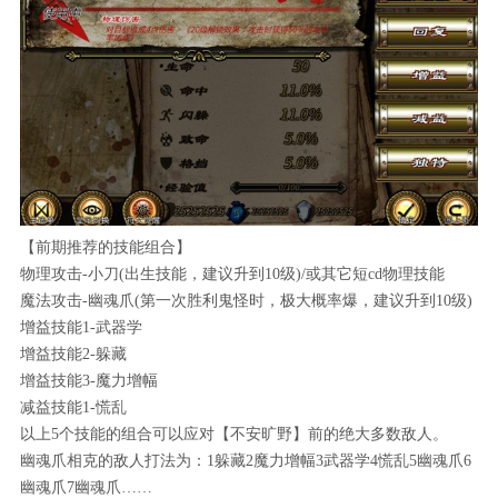
【前期推荐的技能组合】
物理攻击-小刀(出生技能，建议升到10级)/或其它短cd物理技能
魔法攻击-幽魂爪(第一次胜利鬼怪时，极大概率爆，建议升到10级)
增益技能1-武器学
增益技能2-躲藏
增益技能3-魔力增幅
减益技能1-慌乱
以上5个技能的组合可以应对【不安旷野】前的绝大多数敌人。
幽魂爪相克的敌人打法为：1躲藏2魔力增幅3武器学4慌乱5幽魂爪6
幽魂爪7幽魂爪……