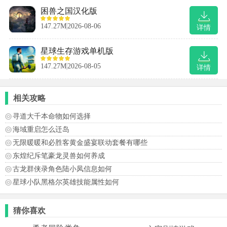
困兽之国汉化版
147.27M
2026-08-06
详情
星球生存游戏单机版
147.27M
2026-08-05
详情
相关攻略
寻道大千本命物如何选择
海域重启怎么迁岛
无限暖暖和必胜客黄金盛宴联动套餐有哪些
东煌纪斥笔豪龙灵兽如何养成
古龙群侠录角色陆小凤信息如何
星球小队黑格尔英雄技能属性如何
猜你喜欢