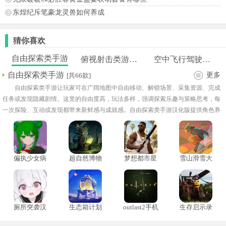
东煌纪斥笔豪龙灵兽如何养成
猜你喜欢
自由探索类手游
俯视射击类游戏大全
空中飞行驾驶模拟器
自由探索类手游
更多
[共66款]
自由探索类手游让玩家可在广阔地图中自由移动、解锁场景、采集资源、完成
任务或发现隐藏剧情。这里的自由度高，玩法多样，强调探索乐趣与策略思考，每
一次探险、互动或发现都带来新鲜感与成就感。自由探索类手游汉化版提供角色养
成、技能升级、建造系统及多人协作模式，画面精美，场景细腻，音效和环境渲染
增强沉浸感。
偏执少女病
超自然博物
梦想都市星
雪山滑雪大
模
馆避难所
球手机版
冒2手机版
厕所突袭汉
生态箱计划
outlast2手机
生存启示录
化版
版
终末之日中
文版