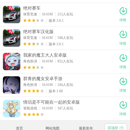
绝对赛车
体育竞速
16.61M
213人在玩
详情
版本:3.6.1
绝对赛车汉化版
体育竞速
16.61M
548人在玩
详情
版本:3.6.1
我家的魔王大人安卓版
角色扮演
16.61M
852人在玩
详情
群青的魔女安卓手游
角色扮演
16.61M
244人在玩
详情
版本:1.00
情侣是不可能在一起的安卓版
冒险游戏
16.61M
347人在玩
详情
回顶部
首页
网站地图
最新发布