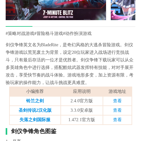
#策略对战游戏
#冒险格斗游戏
#动作扮演游戏
剑仪争锋英文名为BladeRite，是奇幻风格的大逃杀冒险游戏。剑仪
争锋游戏以荒芜废土为背景，设定20位玩家进入战场进行竞技战
斗，只有最后存活的一位才是优胜者。剑仪争锋下载玩家可以从众
多英雄角色中进行选择，搭配酷炫武器发挥特有技能，对对手展开
攻击，享受快节奏的战斗体验。游戏地形多变，加上资源有限，考
验玩家的操作能力，让战斗挑战更具难度。
小编推荐
应用说明
游戏地址
铃兰之剑
2.4.0官方版
查看
圣剑传说2汉化版
3.3.0安卓版
查看
失落之剑国际服
1.472.1官方版
查看
剑仪争锋角色图鉴