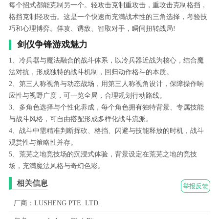
每个招式都能克制另一个。轻攻击克制重攻击，重攻击克制格挡，
格挡克制轻攻击。这是一个快速而充满战术性的三角选择，考验技
巧和心理博弈。佯攻、诱敌、智取对手，瞬间扭转战局!
剑仪争锋游戏魅力
1、冷兵器与魔法融合的战斗体系，以冷兵器近战为核心，结合魔
法对抗，形成独特的战斗机制，回归动作格斗的本质。
2、第三人称视角与动态战场，用第三人称视角设计，保障操作响
应性与视野广度，可一览全局，合理规划行动路线。
3、多角色选择与个性化养成，每个角色拥有独特背景、专属技能
与战斗风格，可自由搭配形成多样化战斗流派。
4、战斗中需精准判断挥砍、格挡、闪避与技能释放的时机，战斗
观赏性与策略性并存。
5、荒芜之地竞技场的沉浸式体验，背景设定在荒芜之地的竞技
场，充满魔法风格与奇幻色彩。
相关信息
举报反馈
厂商：LUSHENG PTE. LTD.