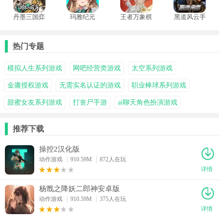
丹墨三国弈
玛雅纪元
王者万象棋
黑道风云手
体验服
游
热门专题
模拟人生系列游戏
网吧经营类游戏
太空系列游戏
金庸授权游戏
无需实名认证的游戏
职业棒球系列游戏
甜蜜女友系列游戏
打丧尸手游
ai聊天角色扮演游戏
推荐下载
操控2汉化版
动作游戏
910.59M
872人在玩
详情
杨戬之降妖二郎神安卓版
动作游戏
910.59M
375人在玩
详情