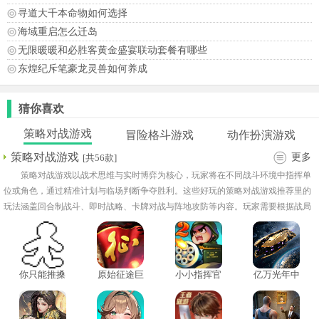
寻道大千本命物如何选择
海域重启怎么迁岛
无限暖暖和必胜客黄金盛宴联动套餐有哪些
东煌纪斥笔豪龙灵兽如何养成
猜你喜欢
策略对战游戏
冒险格斗游戏
动作扮演游戏
策略对战游戏
更多
[共56款]
策略对战游戏以战术思维与实时博弈为核心，玩家将在不同战斗环境中指挥单
位或角色，通过精准计划与临场判断争夺胜利。这些好玩的策略对战游戏推荐里的
玩法涵盖回合制战斗、即时战略、卡牌对战与阵地攻防等内容。玩家需要根据战局
变化灵活部署力量，合理分配资源并制定进攻或防守策略，以应对不同类型的对手
与局势变化。
你只能推搡
原始征途巨
小小指挥官
亿万光年中
手机
人双端
2中文版
文版