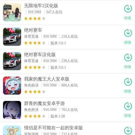
无限地牢2汉化版
910.59M
347人在玩
详情
绝对赛车
体育竞速
910.59M
219人在玩
详情
版本:3.6.1
绝对赛车汉化版
体育竞速
910.59M
239人在玩
详情
版本:3.6.1
我家的魔王大人安卓版
角色扮演
910.59M
806人在玩
详情
群青的魔女安卓手游
角色扮演
910.59M
762人在玩
详情
版本:1.00
情侣是不可能在一起的安卓版
冒险游戏
910.59M
732人在玩