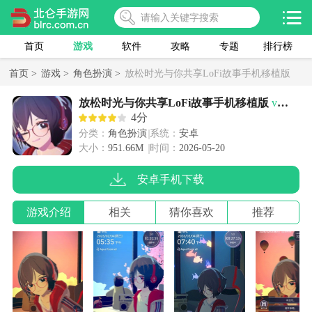
首页
游戏
软件
攻略
专题
排行榜
首页 >
游戏 >
角色扮演 >
放松时光与你共享LoFi故事手机移植版
放松时光与你共享LoFi故事手机移植版
v1.4.6
4分
分类：
角色扮演
系统：
安卓
大小：
951.66M
时间：
2026-05-20
安卓手机下载
游戏介绍
相关
猜你喜欢
推荐