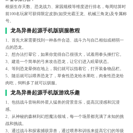
根据生存天数、恐龙战力、家园规模等维度进行排名，每周结算时
前100名玩家可获得限定皮肤(如荧光霸王龙、机械三角龙)及专属称
号。
龙岛异兽起源手机版驯服教程
1、首先大家需要找到一种条件合适、战斗力与自己相似或稍弱一
点的恐龙。
2、想办法打晕它，如果你觉得自己很强大，试着用拳头捶打它。
3、建造一个简单的弓来攻击恐龙，让它们进入眩晕状态。
4、等到恐龙晕倒在地上，我们就可以指着它，打开装备物品栏。
5、随后就可以喂养恐龙了，草食性恐龙给水果吃，肉食性恐龙给
肉吃，饲料多了就可以驯服。
龙岛异兽起源手机版游戏乐趣
1、包括战斗音响和外星人猛兽的背景音乐，提高沉浸感和沉浸
感。
2、从神秘的森林到幻想魔法领域，每一个场景都充满了未知的挑
战和挑战。
3、通过战斗和探索捕获异兽，通过喂养和训练来提高它们的等级