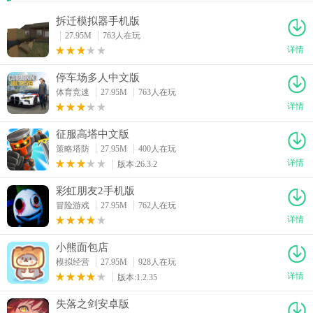
拆迁模拟器手机版
27.95M
763人在玩
详情
停车场多人中文版
体育竞速
27.95M
763人在玩
详情
征服高塔中文版
策略塔防
27.95M
400人在玩
详情
版本:26.3.2
彩虹朋友2手机版
冒险游戏
27.95M
762人在玩
详情
小熊面包店
模拟经营
27.95M
928人在玩
详情
版本:1.2.35
失落之剑安卓版