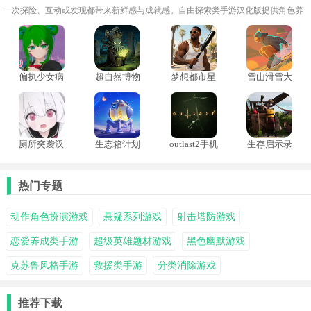
一次探险、互动或发现都带来新鲜感与成就感。自由探索类手游汉化版提供角色养
成、技能升级、建造系统及多人协作模式，画面精美，场景细腻，音效和环境渲染
增强沉浸感。
偏执少女病
超自然博物
梦想都市星
雪山滑雪大
模
馆避难所
球手机版
冒2手机版
厕所突袭汉
生态箱计划
outlast2手机
生存启示录
化版
版
终末之日中
文版
热门专题
动作角色扮演游戏
悬疑系列游戏
射击塔防游戏
恋爱养成类手游
超级英雄题材游戏
黑色幽默游戏
克苏鲁风格手游
救援类手游
分类消除游戏
推荐下载