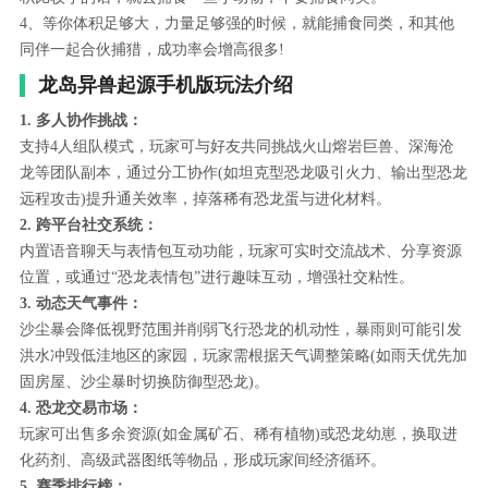
4、等你体积足够大，力量足够强的时候，就能捕食同类，和其他
同伴一起合伙捕猎，成功率会增高很多!
龙岛异兽起源手机版玩法介绍
1. 多人协作挑战：
支持4人组队模式，玩家可与好友共同挑战火山熔岩巨兽、深海沧
龙等团队副本，通过分工协作(如坦克型恐龙吸引火力、输出型恐龙
远程攻击)提升通关效率，掉落稀有恐龙蛋与进化材料。
2. 跨平台社交系统：
内置语音聊天与表情包互动功能，玩家可实时交流战术、分享资源
位置，或通过“恐龙表情包”进行趣味互动，增强社交粘性。
3. 动态天气事件：
沙尘暴会降低视野范围并削弱飞行恐龙的机动性，暴雨则可能引发
洪水冲毁低洼地区的家园，玩家需根据天气调整策略(如雨天优先加
固房屋、沙尘暴时切换防御型恐龙)。
4. 恐龙交易市场：
玩家可出售多余资源(如金属矿石、稀有植物)或恐龙幼崽，换取进
化药剂、高级武器图纸等物品，形成玩家间经济循环。
5. 赛季排行榜：