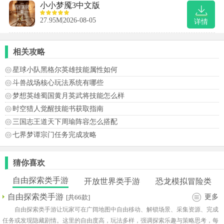
小小梦魇3中文版
27.95M
2026-08-05
详情
相关攻略
星球小队黑格尔英雄技能属性如何
斗兽战场核心玩法系统有哪些
梦想英雄蜀国黄月英武将技能怎么样
时空猎人觉醒技能书获取指南
三国志王道天下周瑜阵容怎么搭配
七界梦谭宗门任务完成攻略
猜你喜欢
自由探索类手游
开放世界类手游
恐龙模拟冒险类
自由探索类手游
更多
[共66款]
自由探索类手游让玩家可在广阔地图中自由移动、解锁场景、采集资源、完成
任务或发现隐藏剧情。这里的自由度高，玩法多样，强调探索乐趣与策略思考，每