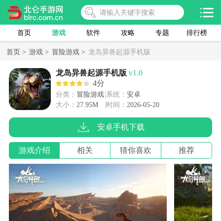
首页
游戏
软件
攻略
专题
排行榜
首页 >
游戏 >
冒险游戏 >
龙岛异兽起源手机版
龙岛异兽起源手机版
v1.0
4分
分类：
冒险游戏
系统：
安卓
大小：
27.95M
时间：
2026-05-20
安卓手机下载
游戏介绍
相关
猜你喜欢
推荐