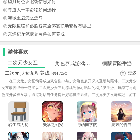
望月角色凌北镜信息如何
寻道大千本命物如何选择
海域重启怎么迁岛
无限暖暖和必胜客黄金盛宴联动套餐有哪些
东煌纪斥笔豪龙灵兽如何养成
猜你喜欢
二次元少女互动养成
角色养成游戏推荐
横版冒险手游
二次元少女互动养成
更多
[共172款]
在二次元少女互动养成游戏合集中与少女角色展开深入互动与陪伴。二次元少
女互动养成绅士游戏以二次元少女互动养成为核心玩法的模拟类手游。玩家可与角
色展开多样互动，通过对话与任务提升好感度关系值。二次元美少女养成记手游中
包含独立故事线与剧情分支，使每位角色都有成长空间！
转生成为椅
失落之剑安
与萌同学的
夏末的告白
子手机版
卓版
一天汉化安
游戏
卓版