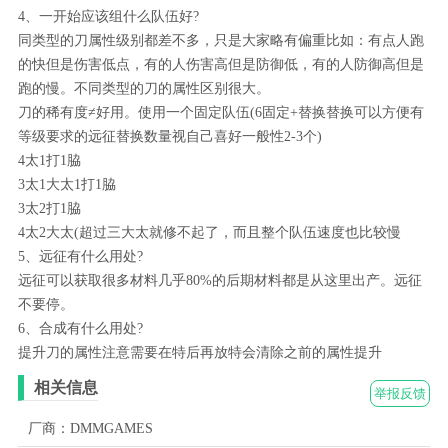
4、一开始应该组什么队伍好?
同类型的刀属性级别都差不多，只是大家略有偏重比如：有点人跑
的快但是伤害低点，有的人伤害高但是防御低，有的人防御高但是
跑的慢。不同类型的刀的属性区别很大。
刀的稀有度≠好用。使用一个固定队伍(6固定+替换替换可以方便有
等级要求的远征替换数量视自己喜好一般性2-3个)
4太1打1脇
3太1大太1打1脇
3太2打1脇
4太2大太(超过三大太就修不起了，而且整个队伍速度也比较慢
5、远征有什么用处?
远征可以获取很多材料几乎80%的后期材料都是从这里出产。远征
不要停。
6、合成有什么用处?
提升刀的属性注意需要在特后再放特会清除之前的属性提升
相关信息
举报反馈
厂商：DMMGAMES