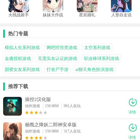
火线战姬手
妹妹大作战
星辰婚礼
人形自走说
游
汉化版
话姬
热门专题
模拟人生系列游戏
网吧经营类游戏
太空系列游戏
金庸授权游戏
无需实名认证的游戏
职业棒球系列游戏
甜蜜女友系列游戏
打丧尸手游
ai聊天角色扮演游戏
推荐下载
操控2汉化版
动作游戏
159.98M
991人在玩
详情
杨戬之降妖二郎神安卓版
动作游戏
159.98M
317人在玩
详情