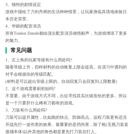
3、独特的剧情设定
游戏中描绘了刀剑丹师的生活种种情景，让玩家身临其境地体验日
本历史背景。
4、华丽的配音演员
所有Touken Danshi都由顶尖配音演员倾情献声，为游戏增添了更多
的魅力。
常见问题
1、左上角的玩家等级有什么用处吗?
随着等级上升，四样材料的自动恢复上限会提高。在演习中遇到的
对手会根据你的等级匹配。
(材料是可以超出等级上限的。自动回复只会回复到上限数量)
2、这个游戏需要刷初始吗?
不需要。由于游戏方式不同，出征寻找其实比锻造给的更多。所以
是一个只要肝什么稀有刀都有的游戏。
3、刀装有什么用处吗?
刀装可以提升属性，比如跑的快点、防御高点。远程刀装更有还没
开战先打一波伤害的效果。最重要的是挡伤害，除了枪(无视刀装直
接捅本体)以外其他的角色都是要先打刀装后打人。