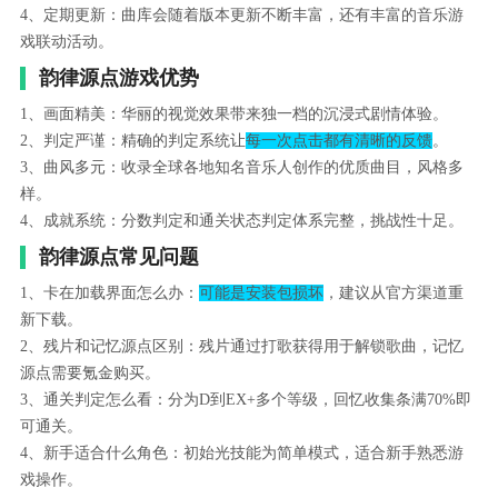
4、定期更新：曲库会随着版本更新不断丰富，还有丰富的音乐游
戏联动活动。
韵律源点游戏优势
1、画面精美：华丽的视觉效果带来独一档的沉浸式剧情体验。
2、判定严谨：精确的判定系统让
每一次点击都有清晰的反馈
。
3、曲风多元：收录全球各地知名音乐人创作的优质曲目，风格多
样。
4、成就系统：分数判定和通关状态判定体系完整，挑战性十足。
韵律源点常见问题
1、卡在加载界面怎么办：
可能是安装包损坏
，建议从官方渠道重
新下载。
2、残片和记忆源点区别：残片通过打歌获得用于解锁歌曲，记忆
源点需要氪金购买。
3、通关判定怎么看：分为D到EX+多个等级，回忆收集条满70%即
可通关。
4、新手适合什么角色：初始光技能为简单模式，适合新手熟悉游
戏操作。