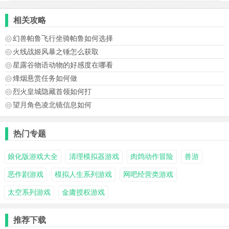
相关攻略
幻兽帕鲁飞行坐骑帕鲁如何选择
火线战姬风暴之锤怎么获取
星露谷物语动物的好感度在哪看
烽烟悬赏任务如何做
烈火皇城隐藏首领如何打
望月角色凌北镜信息如何
热门专题
娘化版游戏大全
清理模拟器游戏
肉鸽动作冒险
兽游
恶作剧游戏
模拟人生系列游戏
网吧经营类游戏
太空系列游戏
金庸授权游戏
推荐下载