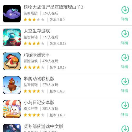
植物大战僵尸星座版璀璨白羊3
策略塔防
324人在玩
详情
版本:2.0.0
太空生存游戏
益智解谜
327人在玩
详情
版本:0.0.13
鸡械绿洲安卓
冒险游戏
420人在玩
详情
版本:1.0.17
攀爬动物联机版
益智解谜
279人在玩
详情
版本:8.6.3
小岛日记安卓版
模拟经营
383人在玩
详情
版本:1.6.0
凛冬部落游戏中文版