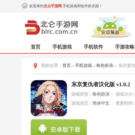
欢迎来到
北仑手游网
,手机游戏和软件的乐园！
首页
手机游戏
手机软件
手游攻略
您的位置：
首页
→
手机游戏
→
角色扮演
→ 东京复
东京复仇者汉化版 v1.0.2
游戏类型：
角色扮演
|
游戏大小
游戏语言：
简体中文
|
更新时间