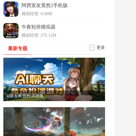
阿西室友竟然2手机版
模拟经营
|
0.00M
午夜轮班模拟器
模拟经营
|
276.12M
更多
最新专题
ai聊天角色扮演游戏