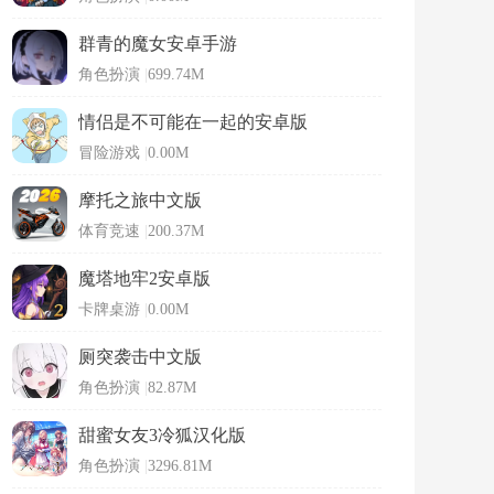
群青的魔女安卓手游
角色扮演
|
699.74M
情侣是不可能在一起的安卓版
冒险游戏
|
0.00M
摩托之旅中文版
体育竞速
|
200.37M
魔塔地牢2安卓版
卡牌桌游
|
0.00M
厕突袭击中文版
角色扮演
|
82.87M
甜蜜女友3冷狐汉化版
角色扮演
|
3296.81M