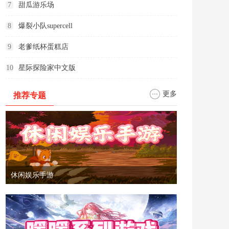
7
甜瓜游乐场
8
爆裂小队supercell
9
老爹纸杯蛋糕店
10
星际探险家中文版
更多
推荐专题
休闲娱乐手游