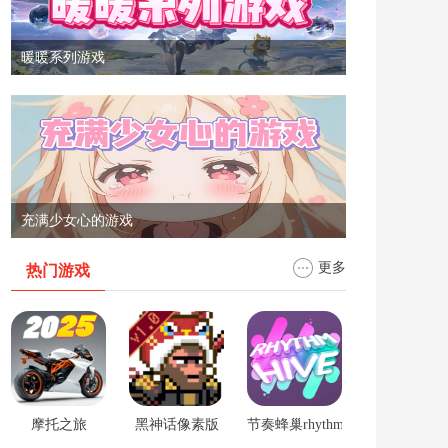
暖暖系列游戏
充满少女心的游戏
更多
热门游戏
摩托之旅
黑神话像素版
节奏蜂巢rhythm hive