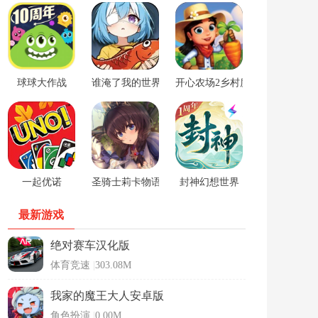
球球大作战
谁淹了我的世界游戏
开心农场2乡村度假中文版
一起优诺
圣骑士莉卡物语安卓手游
封神幻想世界
最新游戏
绝对赛车汉化版
体育竞速
|
303.08M
我家的魔王大人安卓版
角色扮演
|
0.00M