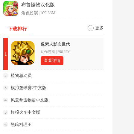
布鲁怪物汉化版
角色扮演
|
109.36M
更多
下载排行
像素火影次世代
动作游戏
|
296.62M
1
查看详情
2
植物总动员
3
模拟篮球赛2中文版
4
风云拳击物语中文版
5
模拟火车中文版
6
黑暗料理王