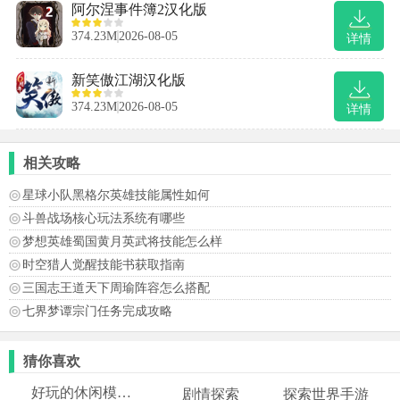
阿尔涅事件簿2汉化版
374.23M
2026-08-05
详情
新笑傲江湖汉化版
374.23M
2026-08-05
详情
相关攻略
星球小队黑格尔英雄技能属性如何
斗兽战场核心玩法系统有哪些
梦想英雄蜀国黄月英武将技能怎么样
时空猎人觉醒技能书获取指南
三国志王道天下周瑜阵容怎么搭配
七界梦谭宗门任务完成攻略
猜你喜欢
好玩的休闲模拟游戏
剧情探索
探索世界手游