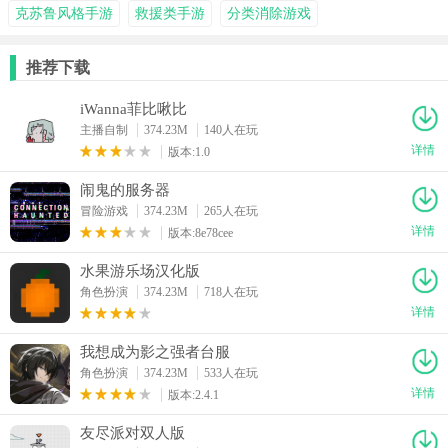
克苏鲁风格手游
救援类手游
分类消除游戏
推荐下载
iWanna菲比啾比
主播自制
374.23M
140人在玩
详情
版本:1.0
闹鬼的服务器
冒险游戏
374.23M
265人在玩
详情
版本:8e78cee
水果游乐场汉化版
角色扮演
374.23M
718人在玩
详情
我想成为影之强者台服
角色扮演
374.23M
533人在玩
详情
版本:2.4.1
友尽派对双人版