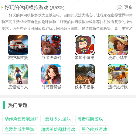
好玩的休闲模拟游戏
更多
[共92款]
好玩的休闲模拟游戏大全以轻松、自由的玩法为核心，让玩家在虚拟世界中体
验不同生活或经营角色的趣味体验。好玩的休闲模拟游戏推荐往往没有复杂的操作
要求，适合在碎片时间放松游玩，同时融入策略、建造或角色成长等元素，丰富游
戏乐趣。玩家可以在农场中种植作物、饲养动物，扮演城市规划者建设完善的城镇
布局，体验创造与管理的成就感！
救护车救援
熊出没奇幻
米加小镇消
漫游小镇中
模拟器
空间
防局完整版
文版
度假城市人
时尚百货城
伐木工模拟
远行旅行模
生模拟
模拟器
器3D中文版
拟器
热门专题
动作角色扮演游戏
悬疑系列游戏
射击塔防游戏
恋爱养成类手游
超级英雄题材游戏
黑色幽默游戏