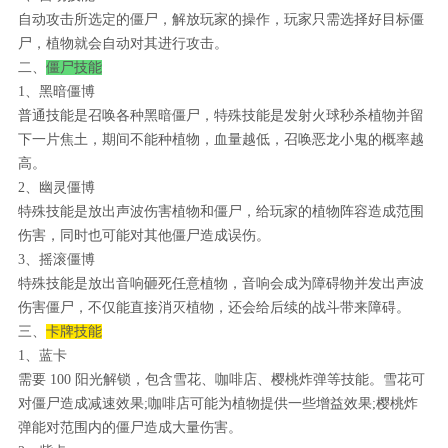
自动攻击所选定的僵尸，解放玩家的操作，玩家只需选择好目标僵
尸，植物就会自动对其进行攻击。
二、
僵尸技能
1、黑暗僵博
普通技能是召唤各种黑暗僵尸，特殊技能是发射火球秒杀植物并留
下一片焦土，期间不能种植物，血量越低，召唤恶龙小鬼的概率越
高。
2、幽灵僵博
特殊技能是放出声波伤害植物和僵尸，给玩家的植物阵容造成范围
伤害，同时也可能对其他僵尸造成误伤。
3、摇滚僵博
特殊技能是放出音响砸死任意植物，音响会成为障碍物并发出声波
伤害僵尸，不仅能直接消灭植物，还会给后续的战斗带来障碍。
三、
卡牌技能
1、蓝卡
需要 100 阳光解锁，包含雪花、咖啡店、樱桃炸弹等技能。雪花可
对僵尸造成减速效果;咖啡店可能为植物提供一些增益效果;樱桃炸
弹能对范围内的僵尸造成大量伤害。