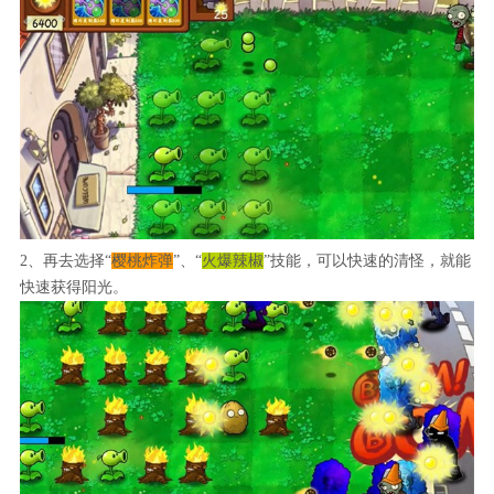
2、再去选择“
樱桃炸弹
”、“
火爆辣椒
”技能，可以快速的清怪，就能
快速获得阳光。