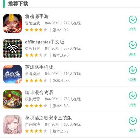
推荐下载
将魂师手游
冒险游戏
844.96M
712人在玩
详情
版本:1.0.2
offlinegames中文版
益智解谜
844.96M
377人在玩
详情
版本:3.9.3
英雄杀手机版
卡牌桌游
844.96M
116人在玩
详情
版本:4.23.0
咖啡混合物语
模拟经营
844.96M
753人在玩
详情
版本:1.5.3
葛呗藤之歌安卓直装版
角色扮演
844.96M
108人在玩
详情
版本:2.3.2