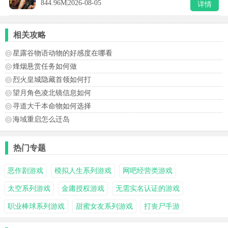
844.96M
2026-08-05
详情
相关攻略
星露谷物语动物的好感度在哪看
烽烟悬赏任务如何做
烈火皇城隐藏首领如何打
望月角色凌北镜信息如何
寻道大千本命物如何选择
海域重启怎么迁岛
热门专题
恶作剧游戏
模拟人生系列游戏
网吧经营类游戏
太空系列游戏
金庸授权游戏
无需实名认证的游戏
职业棒球系列游戏
甜蜜女友系列游戏
打丧尸手游