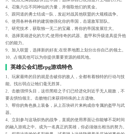
4、召集六位不同神仙的力量，并领取他们的奖金。
5、跟同道的勇士结成一队，发起对战其他联盟的大规模战争。
6、使用各种各样的建筑物强化你的帝国，击退敌军部队。
7、研究技术，获取独一无二的宝藏，将你的帝国发展壮大。
8、选择英雄进化的方式;使用传奇的武器、盔甲和升级道具提升他
们的能力。
9、加入联盟，选择新的好友;在世界地图上划分出你自己的领土。
10、占领其他可以为你提供重要资源的殖民地。
英雄公会幻想rpg游戏特色
1、玩家最终的目的就是击破你的敌人，全都有着独特的行动与技
能。找出弱点让牠们毫无胜算。
2、击败强悍头目，这些黑暗之子们已经进化到近乎无人能敌，不
要去惧怕领主。击败牠们来获得特殊的上古遗物。
3、帮你的角色换上装备，从上百块碎片来构成你专属的盔甲与武
器。
4、立刻参与这场炽热的战争，直观的使用界面让你能够不花时间
的融入游戏之中。成为一名真正的英雄，你必须做出相当的努力。