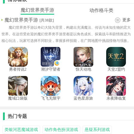
魔幻世界类手游
动作格斗类
魔幻世界类手游
更多
[共38款]
魔幻世界类手游以奇幻大陆为背景，构建出充满魔法、传说与未知生物的宏大
世界。在这些受欢迎的魔幻世界类手游里都是以角色成长、探索战斗和剧情推进为
核心玩法，玩家可选择不同职业，掌握多样技能，在广阔地图中挑战怪物与强敌。
游戏里有着丰富的副本、任务与活动，冒险过程层次分明，还有伙伴养成和多人协
作等元素。玩家能通过不断历练与强化，逐步揭开世界秘密。
勇者传说2
潮汐守望者
惊天动地
天堂2盟约
暗黑崛起
手游
mobile
手游
魔域口袋版
飞飞无限宇
蓝色星原旅
永夜降临复
手游
宙
谣测试服
苏
热门专题
类银河恶魔城游戏
动作角色扮演游戏
悬疑系列游戏