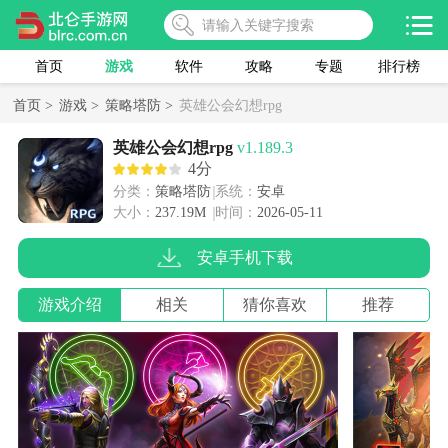
首页
游戏
软件
攻略
专题
排行榜
首页 >
游戏 >
策略塔防 >
英雄公会幻想rpg
英雄公会幻想rpg
v1.189.3
4分
分类：
策略塔防
系统：
安卓
大小：
237.19M
时间：
2026-05-11
安卓手机下载
游戏介绍
相关
猜你喜欢
推荐