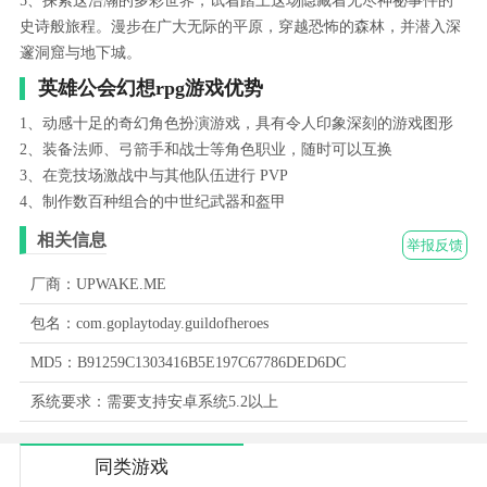
5、探索这浩瀚的多彩世界，试着踏上这场隐藏着无尽神祕事件的
史诗般旅程。漫步在广大无际的平原，穿越恐怖的森林，并潜入深
邃洞窟与地下城。
英雄公会幻想rpg游戏优势
1、动感十足的奇幻角色扮演游戏，具有令人印象深刻的游戏图形
2、装备法师、弓箭手和战士等角色职业，随时可以互换
3、在竞技场激战中与其他队伍进行 PVP
4、制作数百种组合的中世纪武器和盔甲
相关信息
举报反馈
厂商：UPWAKE.ME
包名：com.goplaytoday.guildofheroes
MD5：B91259C1303416B5E197C67786DED6DC
系统要求：需要支持安卓系统5.2以上
同类游戏