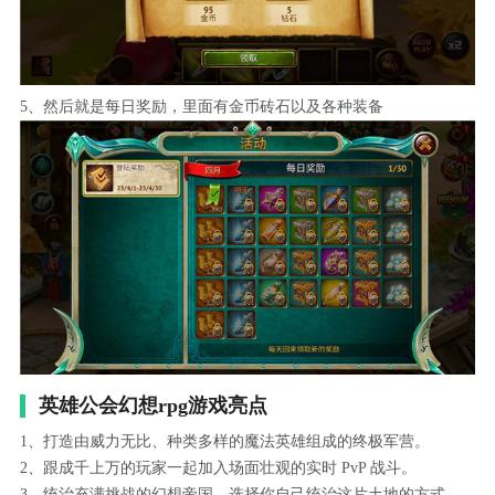
5、然后就是每日奖励，里面有金币砖石以及各种装备
英雄公会幻想rpg游戏亮点
1、打造由威力无比、种类多样的魔法英雄组成的终极军营。
2、跟成千上万的玩家一起加入场面壮观的实时 PvP 战斗。
3、统治充满挑战的幻想帝国，选择你自己统治这片土地的方式。