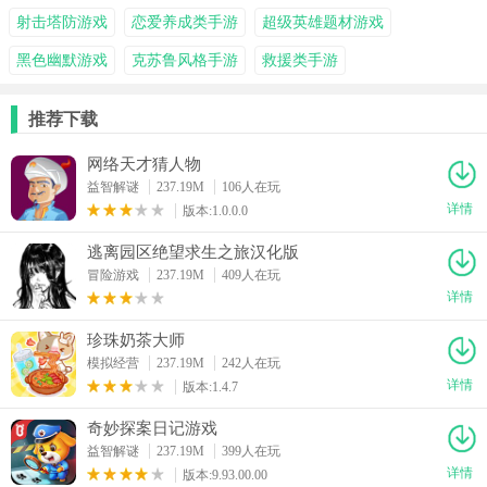
射击塔防游戏
恋爱养成类手游
超级英雄题材游戏
黑色幽默游戏
克苏鲁风格手游
救援类手游
推荐下载
网络天才猜人物
益智解谜
237.19M
106人在玩
详情
版本:1.0.0.0
逃离园区绝望求生之旅汉化版
冒险游戏
237.19M
409人在玩
详情
珍珠奶茶大师
模拟经营
237.19M
242人在玩
详情
版本:1.4.7
奇妙探案日记游戏
益智解谜
237.19M
399人在玩
详情
版本:9.93.00.00