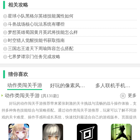
相关攻略
星球小队黑格尔英雄技能属性如何
斗兽战场核心玩法系统有哪些
梦想英雄蜀国黄月英武将技能怎么样
时空猎人觉醒技能书获取指南
三国志王道天下周瑜阵容怎么搭配
七界梦谭宗门任务完成攻略
猜你喜欢
动作类闯关手游
好玩的像素风游戏
多人联机手机游戏
动作类闯关手游
更多
[共131款]
好玩的动作闯关手游推荐带来紧张刺激的关卡挑战与流畅的战斗操作体验，支
持多种角色技能组合与策略搭配。通过动作类闯关手游推荐，玩家可以了解不同游
戏的关卡难度、操作手感和成长系统，快速找到最适合自己的游戏版本。页面提供
动作闯关游戏大全手机版下载，支持便捷获取与安装，让玩家随时开启热血闯关之
旅，在关卡挑战与技能运用中不断突破自我，享受极致动作快感。