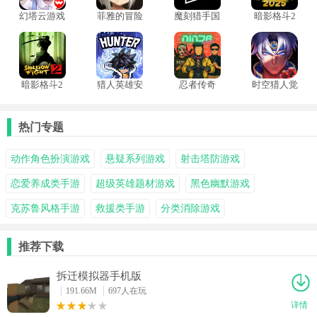
幻塔云游戏
菲雅的冒险
魔刻猎手国
暗影格斗2
际服
泰坦版
暗影格斗2
猎人英雄安
忍者传奇
时空猎人觉
特别版
卓版
醒
热门专题
动作角色扮演游戏
悬疑系列游戏
射击塔防游戏
恋爱养成类手游
超级英雄题材游戏
黑色幽默游戏
克苏鲁风格手游
救援类手游
分类消除游戏
推荐下载
拆迁模拟器手机版
191.66M
697人在玩
详情