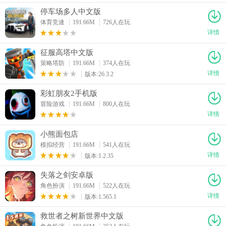
停车场多人中文版
体育竞速
191.66M
726人在玩
详情
征服高塔中文版
策略塔防
191.66M
374人在玩
详情
版本:26.3.2
彩虹朋友2手机版
冒险游戏
191.66M
800人在玩
详情
小熊面包店
模拟经营
191.66M
541人在玩
详情
版本:1.2.35
失落之剑安卓版
角色扮演
191.66M
522人在玩
详情
版本:1.565.1
救世者之树新世界中文版