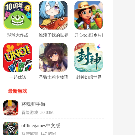
球球大作战
谁淹了我的世界游戏
开心农场2乡村度假中文版
一起优诺
圣骑士莉卡物语安卓手游
封神幻想世界
最新游戏
将魂师手游
冒险游戏
|
30.03M
offlinegames中文版
益智解谜
|
147.05M