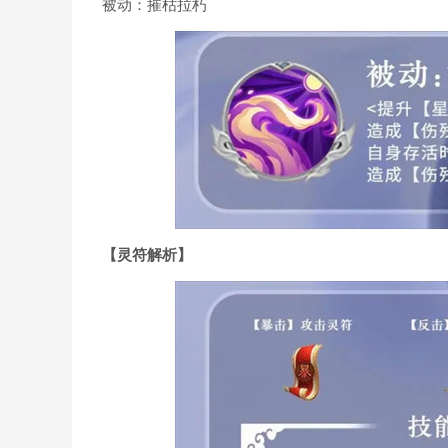
被动：摧枯拉朽
【灵符解析】