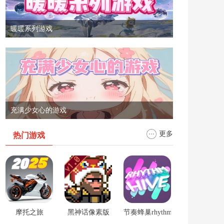
暖暖系列游戏
充满少女心的游戏
更多
热门游戏
摩托之旅
黑神话像素版
节奏蜂巢rhythm hive