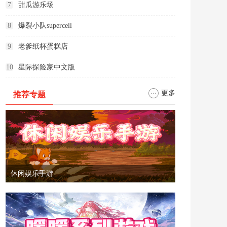
7
甜瓜游乐场
8
爆裂小队supercell
9
老爹纸杯蛋糕店
10
星际探险家中文版
更多
推荐专题
休闲娱乐手游