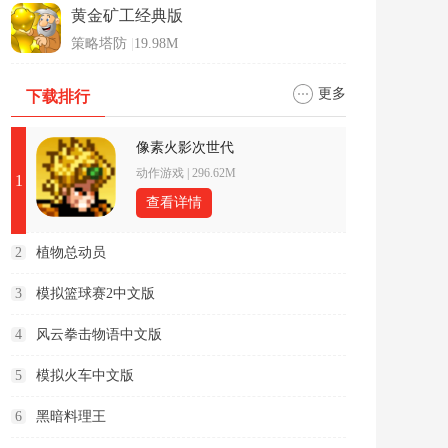
黄金矿工经典版
策略塔防
|
19.98M
更多
下载排行
像素火影次世代
动作游戏
|
296.62M
1
查看详情
2
植物总动员
3
模拟篮球赛2中文版
4
风云拳击物语中文版
5
模拟火车中文版
6
黑暗料理王