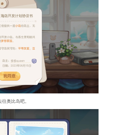
去往奥比岛吧。