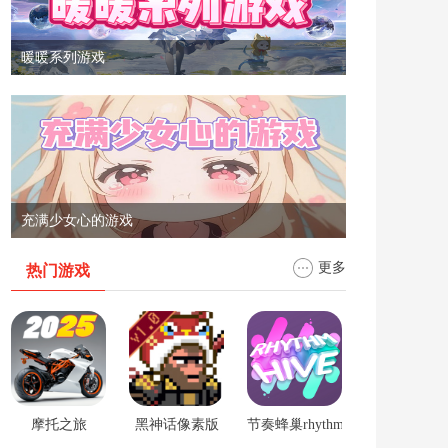
暖暖系列游戏
充满少女心的游戏
更多
热门游戏
摩托之旅
黑神话像素版
节奏蜂巢rhythm hive