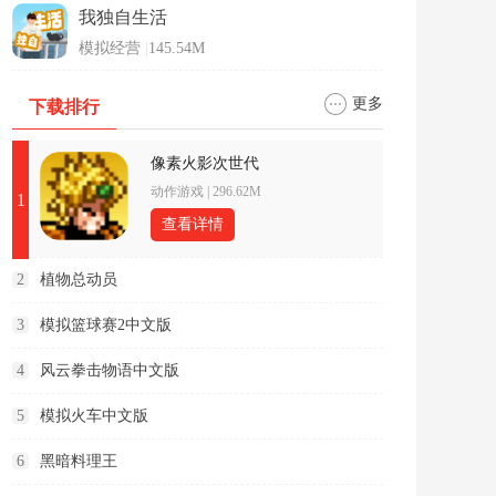
我独自生活
模拟经营
|
145.54M
更多
下载排行
像素火影次世代
动作游戏
|
296.62M
1
查看详情
2
植物总动员
3
模拟篮球赛2中文版
4
风云拳击物语中文版
5
模拟火车中文版
6
黑暗料理王