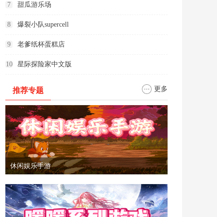
7
甜瓜游乐场
8
爆裂小队supercell
9
老爹纸杯蛋糕店
10
星际探险家中文版
更多
推荐专题
休闲娱乐手游