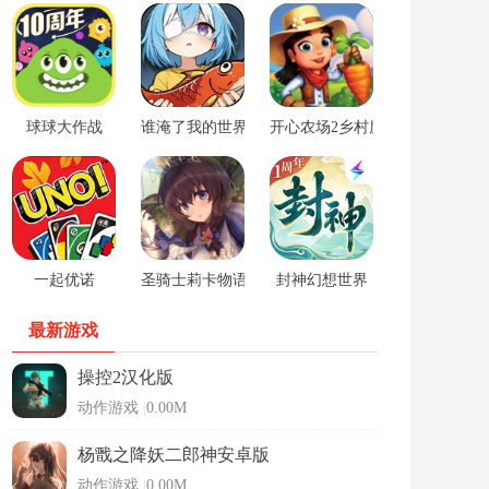
球球大作战
谁淹了我的世界游戏
开心农场2乡村度假中文版
一起优诺
圣骑士莉卡物语安卓手游
封神幻想世界
最新游戏
操控2汉化版
动作游戏
|
0.00M
杨戬之降妖二郎神安卓版
动作游戏
|
0.00M