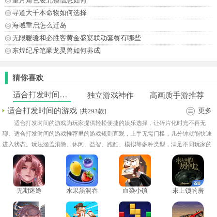
望月角色凌北镜信息如何
寻道大千本命物如何选择
海域重启怎么迁岛
无限暖暖和必胜客黄金盛宴联动套餐有哪些
东煌纪斥笔豪龙灵兽如何养成
猜你喜欢
适合打发时间的游戏
独立游戏神作
高画质手游推荐
适合打发时间的游戏
更多
[共293款]
适合打发时间的游戏为玩家提供轻松便捷的娱乐选择，让碎片化时光不再无
聊。适合打发时间的游戏推荐里的游戏规则直观，上手无需门槛，几分钟就能快速
进入状态。玩法涵盖消除、休闲、益智、跑酷、模拟等多种类型，满足不同玩家的
偏好。在等车、休息还是睡前放松时，都能用这些游戏打破单调，让心情更愉快。
无期迷途
水果黑洞吞
血染小镇
未上锁的房
噬
间2汉化版