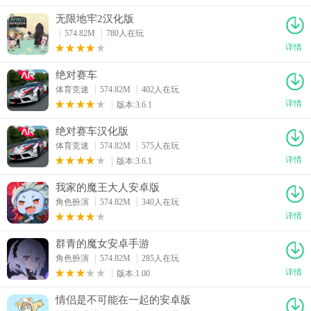
无限地牢2汉化版
574.82M
780人在玩
详情
绝对赛车
体育竞速
574.82M
402人在玩
详情
版本:3.6.1
绝对赛车汉化版
体育竞速
574.82M
575人在玩
详情
版本:3.6.1
我家的魔王大人安卓版
角色扮演
574.82M
340人在玩
详情
群青的魔女安卓手游
角色扮演
574.82M
285人在玩
详情
版本:1.00
情侣是不可能在一起的安卓版