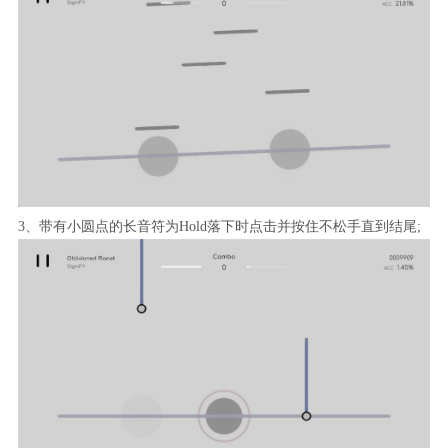
3、带有小圆点的长音符为Hold落下时点击并按住不松手直到结尾;