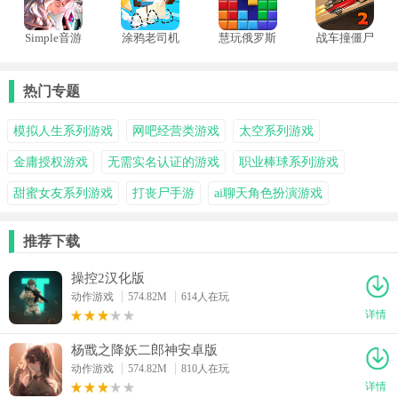
Simple音游
涂鸦老司机
慧玩俄罗斯
战车撞僵尸
方块
2
热门专题
模拟人生系列游戏
网吧经营类游戏
太空系列游戏
金庸授权游戏
无需实名认证的游戏
职业棒球系列游戏
甜蜜女友系列游戏
打丧尸手游
ai聊天角色扮演游戏
推荐下载
操控2汉化版
动作游戏
574.82M
614人在玩
详情
杨戬之降妖二郎神安卓版
动作游戏
574.82M
810人在玩
详情