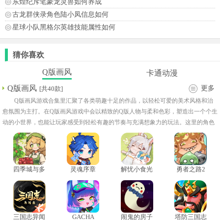
东煌纪斥笔豪龙灵兽如何养成
古龙群侠录角色陆小凤信息如何
星球小队黑格尔英雄技能属性如何
猜你喜欢
Q版画风
卡通动漫
Q版画风
更多
[共40款]
Q版画风游戏合集里汇聚了各类萌趣十足的作品，以轻松可爱的美术风格和治
愈氛围为主打。在Q版画风游戏中会以精致的Q版人物与柔和色彩，塑造出一个个生
动的小世界，也能让玩家感受到轻松有趣的节奏与充满想象力的玩法。这里的角色
形象不再局限于现实比例，而是以圆润、俏皮的造型拉近与玩家的距离。内容也会
让紧张的战斗变得可爱，让冒险的过程更具童趣，让简单的操作充满愉悦感。
四季城与多
灵魂序章
解忧小食光
勇者之路2
米糯
加强版
三国志异闻
GACHA
闹鬼的房子
塔防三国志