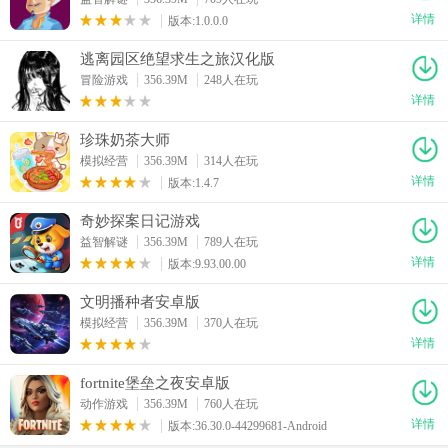
详情
版本:1.0.0.0
逃离园区绝望求生之旅汉化版
冒险游戏
356.39M
248人在玩
详情
珍珠奶茶大师
模拟经营
356.39M
314人在玩
详情
版本:1.4.7
奇妙探案日记游戏
益智解谜
356.39M
789人在玩
详情
版本:9.93.00.00
文明播种者安卓版
模拟经营
356.39M
370人在玩
详情
fortnite堡垒之夜安卓版
动作游戏
356.39M
760人在玩
详情
版本:36.30.0-44299681-Android