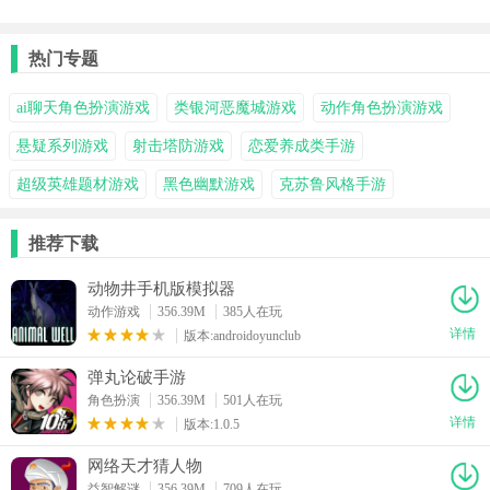
录手机版
ART中文版
解谜游戏
2单机版
热门专题
ai聊天角色扮演游戏
类银河恶魔城游戏
动作角色扮演游戏
悬疑系列游戏
射击塔防游戏
恋爱养成类手游
超级英雄题材游戏
黑色幽默游戏
克苏鲁风格手游
推荐下载
动物井手机版模拟器
动作游戏
356.39M
385人在玩
详情
版本:androidoyunclub
弹丸论破手游
角色扮演
356.39M
501人在玩
详情
版本:1.0.5
网络天才猜人物
益智解谜
356.39M
709人在玩