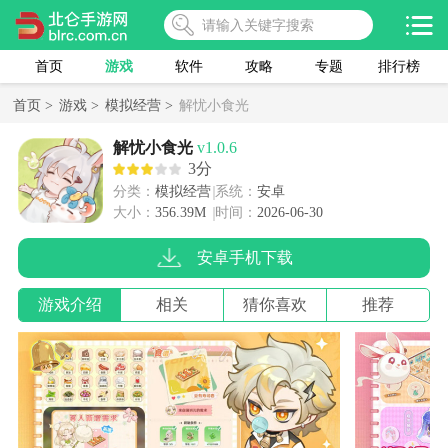
首页
游戏
软件
攻略
专题
排行榜
首页 >
游戏 >
模拟经营 >
解忧小食光
解忧小食光
v1.0.6
3分
分类：
模拟经营
系统：
安卓
大小：
356.39M
时间：
2026-06-30
安卓手机下载
游戏介绍
相关
猜你喜欢
推荐