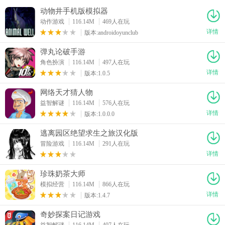
动物井手机版模拟器
动作游戏
116.14M
469人在玩
详情
版本:androidoyunclub
弹丸论破手游
角色扮演
116.14M
497人在玩
详情
版本:1.0.5
网络天才猜人物
益智解谜
116.14M
576人在玩
详情
版本:1.0.0.0
逃离园区绝望求生之旅汉化版
冒险游戏
116.14M
291人在玩
详情
珍珠奶茶大师
模拟经营
116.14M
866人在玩
详情
版本:1.4.7
奇妙探案日记游戏
益智解谜
116.14M
407人在玩