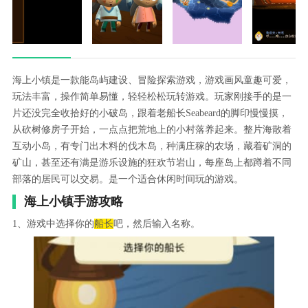
海上小镇是一款能岛屿建设、冒险探索游戏，游戏画风童趣可爱，
玩法丰富，操作简单易懂，轻轻松松玩转游戏。玩家刚接手的是一
片还没完全收拾好的小破岛，跟着老船长Seabeard的脚印慢慢摸，
从砍树修房子开始，一点点把荒地上的小村落养起来。整片海散着
互动小岛，有专门出木料的伐木岛，种满庄稼的农场，藏着矿洞的
矿山，甚至还有满是游乐设施的狂欢节岩山，每座岛上都蹲着不同
部落的居民可以交易。是一个适合休闲时间玩的游戏。
海上小镇手游攻略
1、游戏中选择你的
船长
吧，然后输入名称。