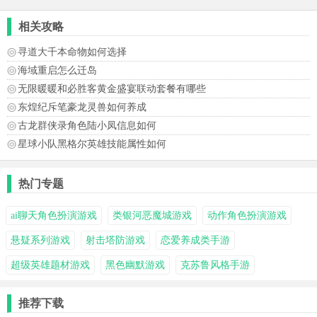
相关攻略
寻道大千本命物如何选择
海域重启怎么迁岛
无限暖暖和必胜客黄金盛宴联动套餐有哪些
东煌纪斥笔豪龙灵兽如何养成
古龙群侠录角色陆小凤信息如何
星球小队黑格尔英雄技能属性如何
热门专题
ai聊天角色扮演游戏
类银河恶魔城游戏
动作角色扮演游戏
悬疑系列游戏
射击塔防游戏
恋爱养成类手游
超级英雄题材游戏
黑色幽默游戏
克苏鲁风格手游
推荐下载