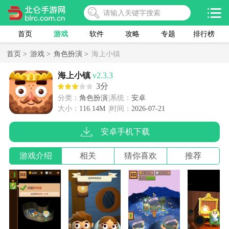
首页
游戏
软件
攻略
专题
排行榜
首页 >
游戏 >
角色扮演 >
海上小镇
海上小镇
v2.3.3
3分
分类：
角色扮演
系统：
安卓
大小：
116.14M
时间：
2026-07-21
安卓手机下载
游戏介绍
相关
猜你喜欢
推荐