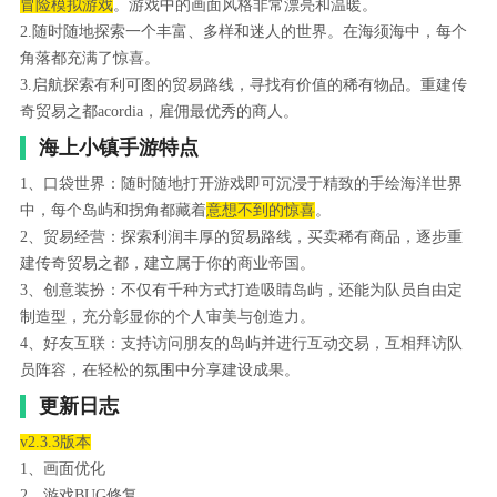
冒险模拟游戏
。游戏中的画面风格非常漂亮和温暖。
2.随时随地探索一个丰富、多样和迷人的世界。在海须海中，每个
角落都充满了惊喜。
3.启航探索有利可图的贸易路线，寻找有价值的稀有物品。重建传
奇贸易之都acordia，雇佣最优秀的商人。
海上小镇手游特点
1、口袋世界：随时随地打开游戏即可沉浸于精致的手绘海洋世界
中，每个岛屿和拐角都藏着
意想不到的惊喜
。
2、贸易经营：探索利润丰厚的贸易路线，买卖稀有商品，逐步重
建传奇贸易之都，建立属于你的商业帝国。
3、创意装扮：不仅有千种方式打造吸睛岛屿，还能为队员自由定
制造型，充分彰显你的个人审美与创造力。
4、好友互联：支持访问朋友的岛屿并进行互动交易，互相拜访队
员阵容，在轻松的氛围中分享建设成果。
更新日志
v2.3.3版本
1、画面优化
2、游戏BUG修复