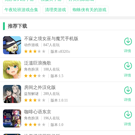
午夜轮班游戏合集
清理类游戏
蜘蛛侠有关的游戏
推荐下载
不寐之境女巫与魔咒手机版
动作游戏
847人在玩
详情
版本:c832f1c
泛滥巨浪挽歌
角色扮演
188人在玩
详情
版本:1.5
房间之外汉化版
益智解谜
289人在玩
详情
版本:1.0.11
咖啡心语东京
角色扮演
196人在玩
详情
版本:1.0