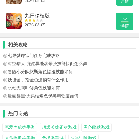
2026-08-05
详情
九日移植版
2026-08-05
详情
相关攻略
七界梦谭宗门任务完成攻略
时空猎人·觉醒异能者最强技能搭配怎么弄
冒险小分队悠斯角色提娅技能如何
妖怪金手指金色遗物有什么作用
永劫无间叶修角色技能如何
漫画群星:大集结角色伏黑惠强度如何
热门专题
恋爱养成类手游
超级英雄题材游戏
黑色幽默游戏
克苏鲁风格手游
救援类手游
分类消除游戏