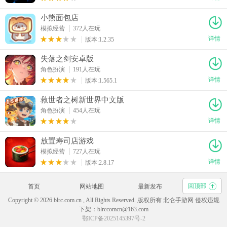
小熊面包店
模拟经营
372人在玩
详情
版本:1.2.35
失落之剑安卓版
角色扮演
191人在玩
详情
版本:1.565.1
救世者之树新世界中文版
角色扮演
454人在玩
详情
放置寿司店游戏
模拟经营
727人在玩
详情
版本:2.8.17
回顶部
首页
网站地图
最新发布
Copyright © 2026 blrc.com.cn , All Rights Reserved. 版权所有 北仑手游网 侵权违规
下架：blrccomcn@163.com
鄂ICP备2025145397号-2