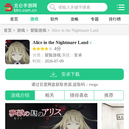
首页
游戏
软件
攻略
专题
排行榜
首页 >
游戏 >
冒险游戏 >
Alice in the Nightmare Land
Alice in the Nightmare Land
v
4分
分类：
冒险游戏
系统：
安卓
时间：
2026-07-09
安卓下载
通过百度网盘获取资源,提取码：vwga
游戏介绍
相关
猜你喜欢
推荐