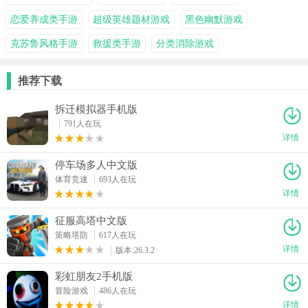
恋爱养成类手游
超级英雄题材游戏
黑色幽默游戏
克苏鲁风格手游
救援类手游
分类消除游戏
推荐下载
拆迁模拟器手机版
791人在玩
详情
停车场多人中文版
体育竞速
693人在玩
详情
征服高塔中文版
策略塔防
617人在玩
详情
版本:26.3.2
彩虹朋友2手机版
冒险游戏
486人在玩
详情