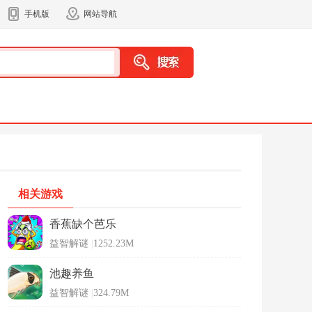
手机版
网站导航
相关游戏
香蕉缺个芭乐
益智解谜
|
1252.23M
池趣养鱼
益智解谜
|
324.79M