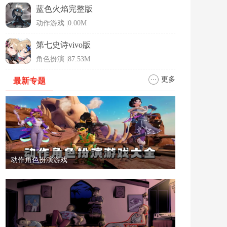
蓝色火焰完整版
动作游戏
|
0.00M
第七史诗vivo版
角色扮演
|
87.53M
更多
最新专题
动作角色扮演游戏