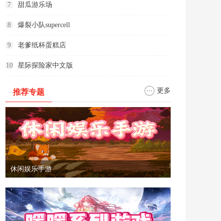
7
甜瓜游乐场
8
爆裂小队supercell
9
老爹纸杯蛋糕店
10
星际探险家中文版
更多
推荐专题
休闲娱乐手游