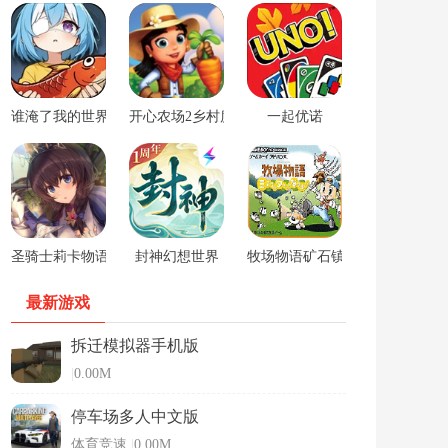
谁淹了我的世界游戏
开心农场2乡村度假中文版
一起优诺
圣骑士莉卡物语安卓手游
封神幻想世界
牧场物语矿石镇的伙伴们男孩版
最新游戏
拆迁模拟器手机版
|
0.00M
停车场多人中文版
体育竞速
|
0.00M