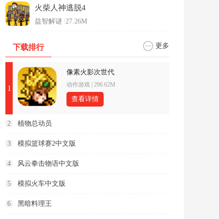
火柴人神逃脱4
益智解谜
|
27.26M
更多
下载排行
像素火影次世代
动作游戏
|
296.62M
1
查看详情
2
植物总动员
3
模拟篮球赛2中文版
4
风云拳击物语中文版
5
模拟火车中文版
6
黑暗料理王