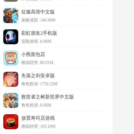
征服高塔中文版
策略塔防
|
146.99M
彩虹朋友2手机版
冒险游戏
|
0.00M
小熊面包店
模拟经营
|
80.01M
失落之剑安卓版
角色扮演
|
1739.22M
救世者之树新世界中文版
角色扮演
|
0.00M
放置寿司店游戏
模拟经营
|
105.20M