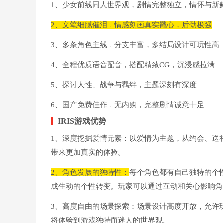
1、少女前线同人世界观，剧情完整独立，情怀与新
2、文笔细腻催泪，情感刻画真实戳心，后劲极强
3、多条角色主线，分支丰富，多结局设计可玩性高
4、全程优质语音配音，搭配精致CG，沉浸感拉满
5、探讨人性、战争与羁绊，主题深刻有深度
6、国产免费佳作，无内购，完整剧情诚意十足
IRIS游戏优势
1、深度挖掘爱情元素：以爱情为主题，从约会、送
带来更加真实的体验。
2、角色发展的独特性：
每个角色都有自己独特的个
成生动的个性转变。玩家可以通过互动和关心影响角
3、高度自由的场景探索：场景设计高度开放，允许
将体验到游戏独特而迷人的世界观。