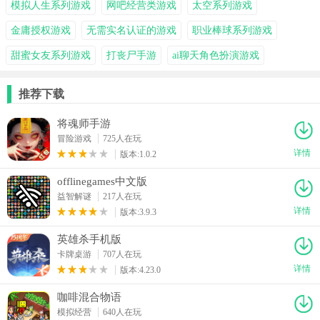
模拟人生系列游戏
网吧经营类游戏
太空系列游戏
金庸授权游戏
无需实名认证的游戏
职业棒球系列游戏
甜蜜女友系列游戏
打丧尸手游
ai聊天角色扮演游戏
推荐下载
将魂师手游
冒险游戏
725人在玩
详情
版本:1.0.2
offlinegames中文版
益智解谜
217人在玩
详情
版本:3.9.3
英雄杀手机版
卡牌桌游
707人在玩
详情
版本:4.23.0
咖啡混合物语
模拟经营
640人在玩