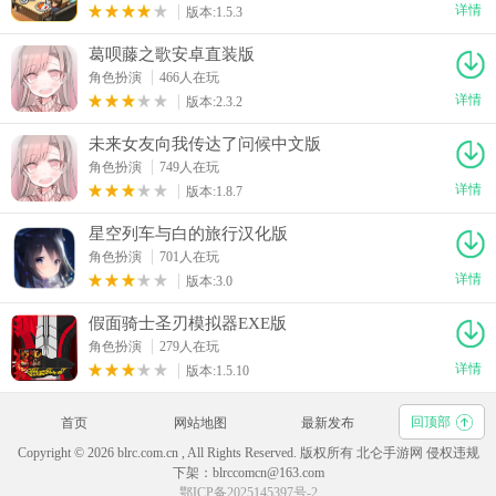
详情
版本:1.5.3
葛呗藤之歌安卓直装版
角色扮演
466人在玩
详情
版本:2.3.2
未来女友向我传达了问候中文版
角色扮演
749人在玩
详情
版本:1.8.7
星空列车与白的旅行汉化版
角色扮演
701人在玩
详情
版本:3.0
假面骑士圣刃模拟器EXE版
角色扮演
279人在玩
详情
版本:1.5.10
回顶部
首页
网站地图
最新发布
Copyright © 2026 blrc.com.cn , All Rights Reserved. 版权所有 北仑手游网 侵权违规
下架：blrccomcn@163.com
鄂ICP备2025145397号-2