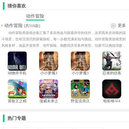
猜你喜欢
动作冒险
动作冒险
更多
[共516款]
动作冒险类游戏合集汇集了多款热血与探索并存的佳作，这里既有史诗级的战
斗场景，也有沉浸式的探索旅程，每一步都充满未知与挑战。动作冒险类游戏里的
风格多样，涵盖开放世界、地牢探险、跑酷闯关等多种类型。玩家可以挑战强敌，
解锁装备技能，不断突破极限。真实的物理打击感与细腻的环境互动，为冒险体验
增添更多临场感。
动物井手机
小小梦魇3
小小梦魇3
忍者的信条
版模拟器
双人模式
中文版
中文版
冒险王之精
漫威未来之
野蛮流浪汉
暗影格斗4
灵物语无敌
战国际服
正版
竞技场
版
热门专题