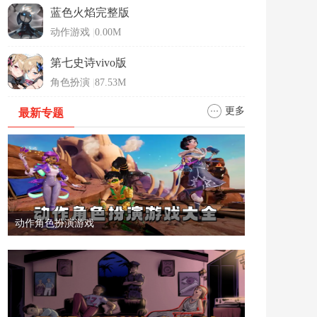
蓝色火焰完整版
动作游戏
|
0.00M
第七史诗vivo版
角色扮演
|
87.53M
更多
最新专题
动作角色扮演游戏