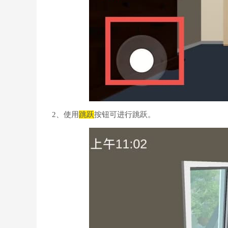
2、使用
跳跃
按钮可进行跳跃。