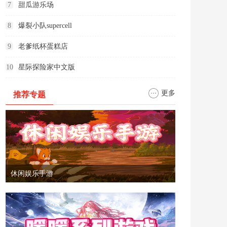
7
甜瓜游乐场
8
爆裂小队supercell
9
老爹纸杯蛋糕店
10
星际探险家中文版
更多
推荐专题
休闲娱乐手游