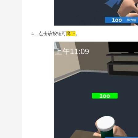
4、点击该按钮可
蹲下
。