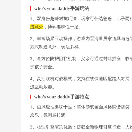
who’s your daddy手游玩法
1、双身份趣味对抗玩法，玩家可任选爸爸、儿子两
造意外
，博弈趣味性十足。
2、丰富场景互动操作，游戏内置海量居家道具与危
方式制造意外，玩法多样。
3、全方位防护阻拦机制，父亲可通过封堵插座、收
护孩子安全。
4、灵活联机对战模式，支持在线快速匹配路人对局
进互动乐趣。
who’s your daddy手游特点
1、画风魔性趣味十足：整体游戏画面风格诙谐搞笑
欢乐，氛围感拉满;
2、物理引擎渲染优质：搭载全新物理引擎打造，人