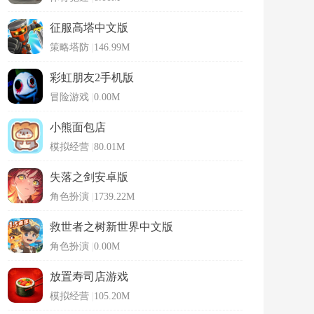
征服高塔中文版
策略塔防
|
146.99M
彩虹朋友2手机版
冒险游戏
|
0.00M
小熊面包店
模拟经营
|
80.01M
失落之剑安卓版
角色扮演
|
1739.22M
救世者之树新世界中文版
角色扮演
|
0.00M
放置寿司店游戏
模拟经营
|
105.20M