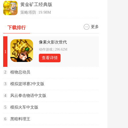
黄金矿工经典版
策略塔防
|
19.98M
更多
下载排行
像素火影次世代
动作游戏
|
296.62M
1
查看详情
2
植物总动员
3
模拟篮球赛2中文版
4
风云拳击物语中文版
5
模拟火车中文版
6
黑暗料理王