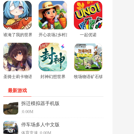
谁淹了我的世界游戏
开心农场2乡村度假中文版
一起优诺
圣骑士莉卡物语安卓手游
封神幻想世界
牧场物语矿石镇的伙伴们男孩版
最新游戏
拆迁模拟器手机版
|
0.00M
停车场多人中文版
体育竞速
|
0.00M