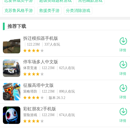
恋爱养成类手游
超级英雄题材游戏
黑色幽默游戏
克苏鲁风格手游
救援类手游
分类消除游戏
推荐下载
拆迁模拟器手机版
122.23M
337人在玩
详情
停车场多人中文版
体育竞速
122.23M
625人在玩
详情
征服高塔中文版
策略塔防
122.23M
890人在玩
详情
版本:26.3.2
彩虹朋友2手机版
冒险游戏
122.23M
674人在玩
详情