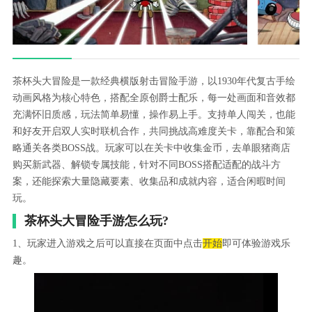
茶杯头大冒险是一款经典横版射击冒险手游，以1930年代复古手绘
动画风格为核心特色，搭配全原创爵士配乐，每一处画面和音效都
充满怀旧质感，玩法简单易懂，操作易上手。支持单人闯关，也能
和好友开启双人实时联机合作，共同挑战高难度关卡，靠配合和策
略通关各类BOSS战。玩家可以在关卡中收集金币，去单眼猪商店
购买新武器、解锁专属技能，针对不同BOSS搭配适配的战斗方
案，还能探索大量隐藏要素、收集品和成就内容，适合闲暇时间
玩。
茶杯头大冒险手游怎么玩?
1、玩家进入游戏之后可以直接在页面中点击
开始
即可体验游戏乐
趣。