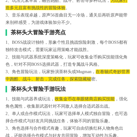
2、玩法元素丰富，融合跑酷、战斗、射击等多种玩法，
为玩家打
造多元且富有挑战性的冒险体验
。
3、音乐表现卓越，原声56首曲目无一冷场，通关后再听原声能带
来别样感受，为游戏体验加分不少。
茶杯头大冒险手游亮点
1、BOSS战设计独特，形象个性且挑战惊险刺激，每个BOSS都有
独特攻击模式，需要玩家运用策略才能战胜。
2、技能与武器系统深度策略化，玩家可收集金币购买技能强化角
色，针对不同BOSS选择武器，打造专属战斗风格。
3、角色冒险玩法，玩家扮演茶杯头或Mugman，
在卷轴式奇妙世界
中跑酷、战斗、射击，完成任务，探索隐藏秘
密。
茶杯头大冒险手游玩法
1、技能与武器养成玩法，
收集金币在单眼猪商店购买技能
，强化
角色属性，收集新武器针对不同敌人选择合适武器出战。
2、单人或合作模式玩法，玩家可选择单人模式独自冒险，也可选
择合作模式与好友共同挑战任务，体验不同的冒险乐趣。
3、角色选择与合作模式有趣，玩家可自由切换红杯人物角色出
战，还能选择合作模式与好友共同冒险，增加互动性与乐趣。