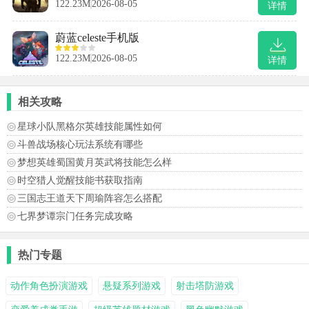
122.23M
2026-08-05
详情
蔚蓝celeste手机版
122.23M
2026-08-05
详情
相关攻略
星球小队黑格尔英雄技能属性如何
斗兽战场核心玩法系统有哪些
梦想英雄蜀国黄月英武将技能怎么样
时空猎人觉醒技能书获取指南
三国志王道天下周瑜阵容怎么搭配
七界梦谭宗门任务完成攻略
热门专题
动作角色扮演游戏
悬疑系列游戏
射击塔防游戏