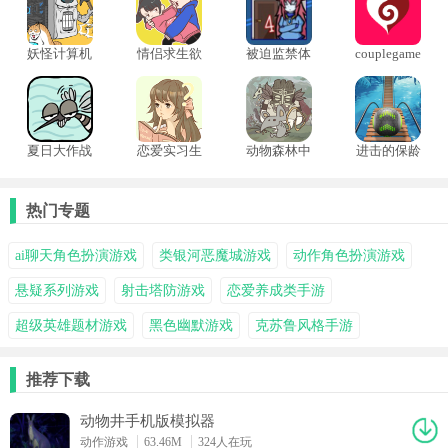
妖怪计算机
情侣求生欲
被迫监禁体
couplegame
质4
情侣游戏
夏日大作战
恋爱实习生
动物森林中
进击的保龄
中文版
文版
球国际服
热门专题
ai聊天角色扮演游戏
类银河恶魔城游戏
动作角色扮演游戏
悬疑系列游戏
射击塔防游戏
恋爱养成类手游
超级英雄题材游戏
黑色幽默游戏
克苏鲁风格手游
推荐下载
动物井手机版模拟器
动作游戏
63.46M
324人在玩