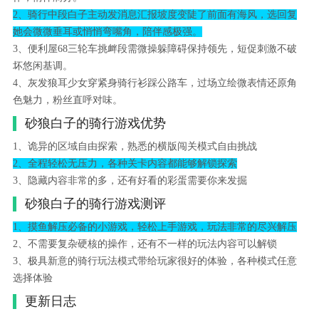
2、骑行中段白子主动发消息汇报坡度变陡了前面有海风，选回复
她会微微垂耳或悄悄弯嘴角，陪伴感极强。
3、便利屋68三轮车挑衅段需微操躲障碍保持领先，短促刺激不破
坏悠闲基调。
4、灰发狼耳少女穿紧身骑行衫踩公路车，过场立绘微表情还原角
色魅力，粉丝直呼对味。
砂狼白子的骑行游戏优势
1、诡异的区域自由探索，熟悉的横版闯关模式自由挑战
2、全程轻松无压力，各种关卡内容都能够解锁探索
3、隐藏内容非常的多，还有好看的彩蛋需要你来发掘
砂狼白子的骑行游戏测评
1、摸鱼解压必备的小游戏，轻松上手游戏，玩法非常的尽兴解压
2、不需要复杂硬核的操作，还有不一样的玩法内容可以解锁
3、极具新意的骑行玩法模式带给玩家很好的体验，各种模式任意
选择体验
更新日志