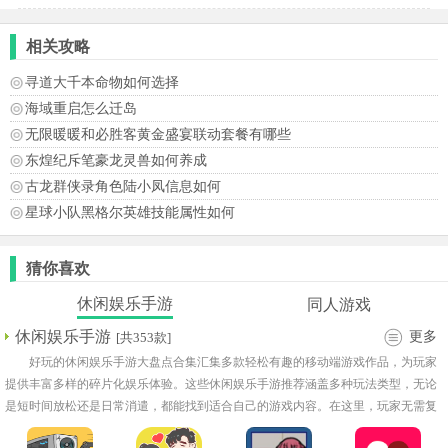
相关攻略
寻道大千本命物如何选择
海域重启怎么迁岛
无限暖暖和必胜客黄金盛宴联动套餐有哪些
东煌纪斥笔豪龙灵兽如何养成
古龙群侠录角色陆小凤信息如何
星球小队黑格尔英雄技能属性如何
猜你喜欢
休闲娱乐手游
同人游戏
休闲娱乐手游
更多
[共353款]
好玩的休闲娱乐手游大盘点合集汇集多款轻松有趣的移动端游戏作品，为玩家
提供丰富多样的碎片化娱乐体验。这些休闲娱乐手游推荐涵盖多种玩法类型，无论
是短时间放松还是日常消遣，都能找到适合自己的游戏内容。在这里，玩家无需复
杂学习成本，即可快速掌握游戏规则，在不同场景中体验独特乐趣。