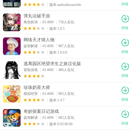
详情
版本:androidoyunclub
弹丸论破手游
角色扮演
63.46M
758人在玩
详情
版本:1.0.5
网络天才猜人物
益智解谜
63.46M
887人在玩
详情
版本:1.0.0.0
逃离园区绝望求生之旅汉化版
冒险游戏
63.46M
486人在玩
详情
珍珠奶茶大师
模拟经营
63.46M
983人在玩
详情
版本:1.4.7
奇妙探案日记游戏
益智解谜
63.46M
682人在玩
详情
版本:9.93.00.00