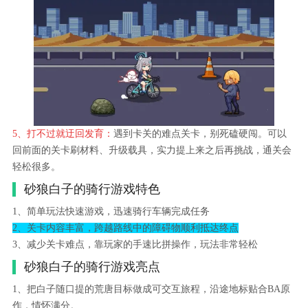
5、打不过就迂回发育：
遇到卡关的难点关卡，别死磕硬闯。可以
回前面的关卡刷材料、升级载具，实力提上来之后再挑战，通关会
轻松很多。
砂狼白子的骑行游戏特色
1、简单玩法快速游戏，迅速骑行车辆完成任务
2、关卡内容丰富，跨越路线中的障碍物顺利抵达终点
3、减少关卡难点，靠玩家的手速比拼操作，玩法非常轻松
砂狼白子的骑行游戏亮点
1、把白子随口提的荒唐目标做成可交互旅程，沿途地标贴合BA原
作，情怀满分。