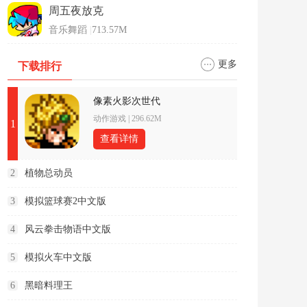
周五夜放克
音乐舞蹈
|
713.57M
更多
下载排行
像素火影次世代
动作游戏
|
296.62M
1
查看详情
2
植物总动员
3
模拟篮球赛2中文版
4
风云拳击物语中文版
5
模拟火车中文版
6
黑暗料理王