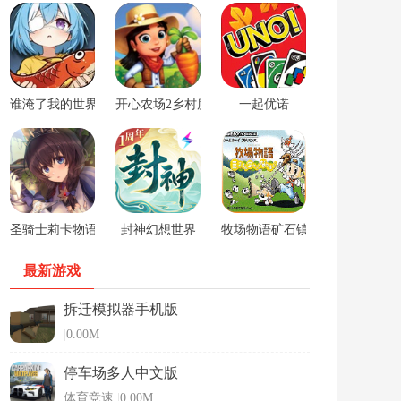
谁淹了我的世界游戏
开心农场2乡村度假中文版
一起优诺
圣骑士莉卡物语安卓手游
封神幻想世界
牧场物语矿石镇的伙伴们男孩版
最新游戏
拆迁模拟器手机版
|
0.00M
停车场多人中文版
体育竞速
|
0.00M