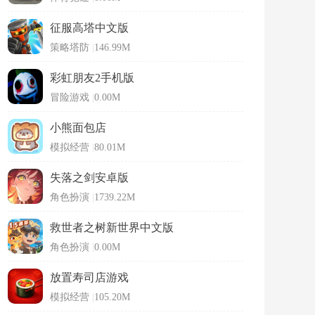
征服高塔中文版
策略塔防
|
146.99M
彩虹朋友2手机版
冒险游戏
|
0.00M
小熊面包店
模拟经营
|
80.01M
失落之剑安卓版
角色扮演
|
1739.22M
救世者之树新世界中文版
角色扮演
|
0.00M
放置寿司店游戏
模拟经营
|
105.20M