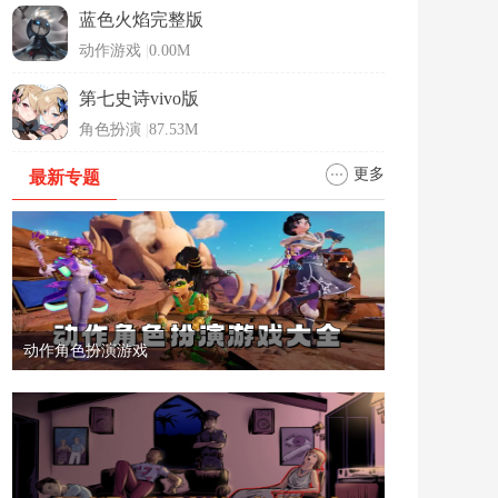
蓝色火焰完整版
动作游戏
|
0.00M
第七史诗vivo版
角色扮演
|
87.53M
更多
最新专题
动作角色扮演游戏