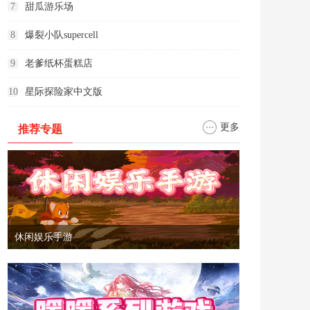
7
甜瓜游乐场
8
爆裂小队supercell
9
老爹纸杯蛋糕店
10
星际探险家中文版
更多
推荐专题
休闲娱乐手游